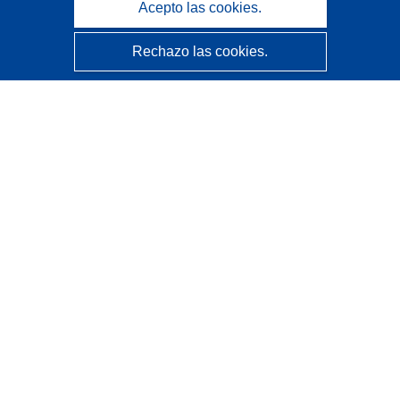
Acepto las cookies.
Rechazo las cookies.
CORDIS - Resultados de investigaciones de la UE
La
Oficina de Publicaciones de la Unión Europea
gestiona este sitio web.
Accesibilidad
Clasificación semiautomática de proyectos - Declaración
de explicabilidad
Póngase en contacto
Contacto con Help Desk
Preguntas más frecuentes
(y sus respuestas)