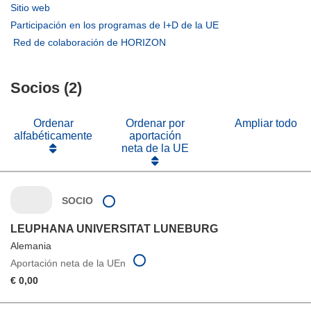
abrirá
(se
Sitio web
en
abrirá
(se
Participación en los programas de I+D de la UE
una
en
abrirá
(se
Red de colaboración de HORIZON
nueva
una
en
abrirá
ventana)
nueva
una
en
ventana)
nueva
Socios (2)
una
ventana)
nueva
ventana)
Ordenar
Ordenar por
Ampliar todo
alfabéticamente
aportación
neta de la UE
SOCIO
LEUPHANA UNIVERSITAT LUNEBURG
Alemania
Aportación neta de la UEn
€ 0,00