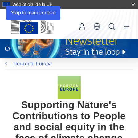
Web oficial de la UE
Skip to main content
Menu
(se
abrirá
CORDIS
en
una
Horizonte Europa
nueva
ventana)
Supporting Nature's
Contributions to People
and social equity in the