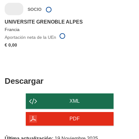
SOCIO
UNIVERSITE GRENOBLE ALPES
Francia
Aportación neta de la UEn
€ 0,00
Descargar
Descargar
el
contenido
XML
de
la
PDF
página
Última actualización:
19 Noviembre 2025