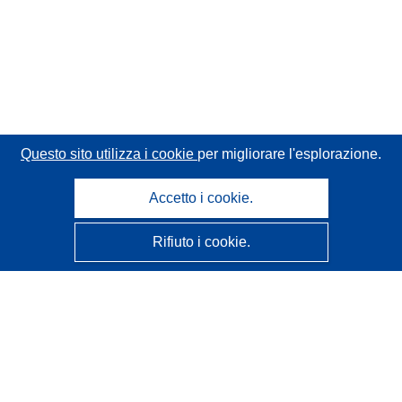
Questo sito utilizza i cookie
per migliorare l'esplorazione.
Accetto i cookie.
Rifiuto i cookie.
CORDIS - Risultati della ricerca dell’UE
Questo sito web è gestito dall'
Ufficio delle pubblicazioni
dell'Unione europea
Accessibilità