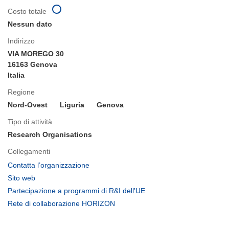
Costo totale
Nessun dato
Indirizzo
VIA MOREGO 30
16163 Genova
Italia
Regione
Nord-Ovest
Liguria
Genova
Tipo di attività
Research Organisations
Collegamenti
(si
Contatta l’organizzazione
apre
(si
Sito web
in
apre
(si
Partecipazione a programmi di R&I dell'UE
una
in
apre
(si
Rete di collaborazione HORIZON
nuova
una
in
apre
finestra)
nuova
una
in