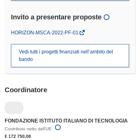
Invito a presentare proposte
(si
HORIZON-MSCA-2022-PF-01
apre
in
Vedi tutti i progetti finanziati nell’ambito del
una
bando
nuova
finestra)
Coordinatore
FONDAZIONE ISTITUTO ITALIANO DI TECNOLOGIA
Contributo netto dell'UE
€ 172 750,08