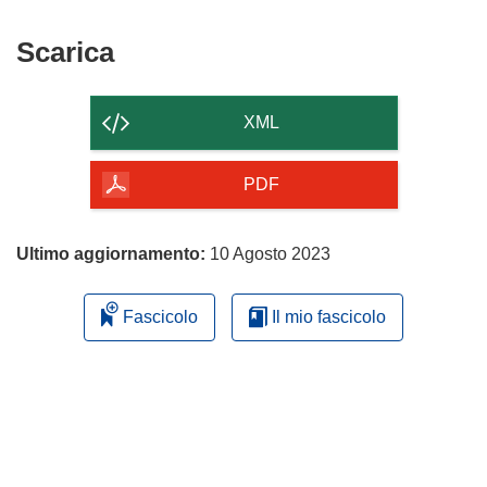
finestra)
nuova
una
finestra)
nuova
Scarica
Scarica
finestra)
il
contenuto
XML
della
pagina
PDF
Ultimo aggiornamento:
10 Agosto 2023
Fascicolo
Il mio fascicolo