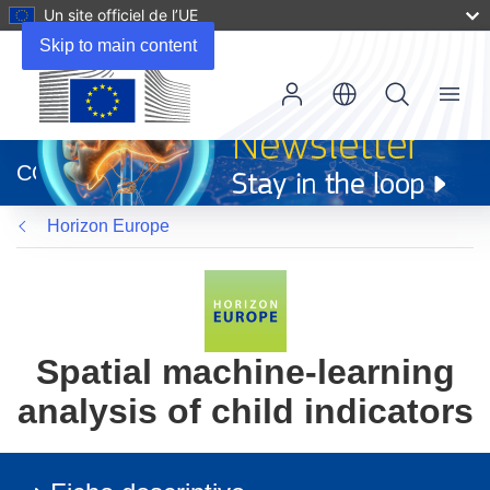
Un site officiel de l’UE
Skip to main content
Menu
(s’ouvre
dans
CORDIS
une
nouvelle
Horizon Europe
fenêtre)
Spatial machine-learning
analysis of child indicators