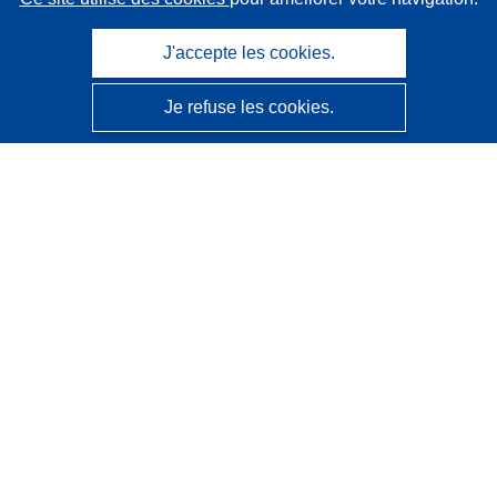
J'accepte les cookies.
Je refuse les cookies.
CORDIS - Résultats de la recherche de l’UE
Ce site web est géré par l'
Office des publications de
l’Union européenne
Accessibilité
Classification semi-automatique des projets - Avis sur
l’explicabilité
Contactez nous
Contacter notre Help Desk