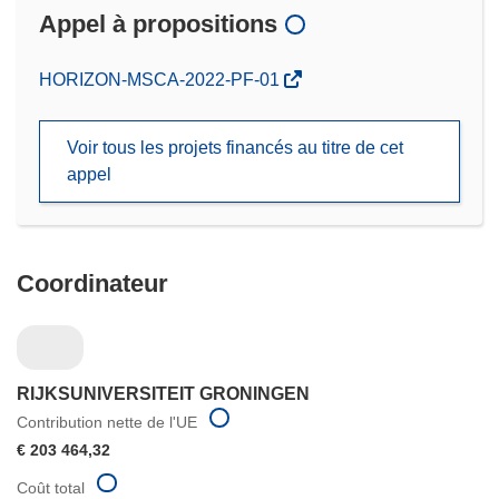
Appel à propositions
(s’ouvre
HORIZON-MSCA-2022-PF-01
dans
une
Voir tous les projets financés au titre de cet
nouvelle
appel
fenêtre)
Coordinateur
RIJKSUNIVERSITEIT GRONINGEN
Contribution nette de l'UE
€ 203 464,32
Coût total