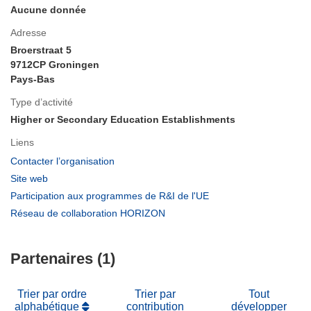
Aucune donnée
Adresse
Broerstraat 5
9712CP Groningen
Pays-Bas
Type d’activité
Higher or Secondary Education Establishments
Liens
(s’ouvre
Contacter l’organisation
dans
(s’ouvre
Site web
une
dans
(s’ouvre
Participation aux programmes de R&I de l'UE
nouvelle
une
dans
(s’ouvre
Réseau de collaboration HORIZON
fenêtre)
nouvelle
une
dans
fenêtre)
nouvelle
une
fenêtre)
Partenaires (1)
nouvelle
fenêtre)
Trier par ordre
Trier par
Tout
alphabétique
contribution
développer