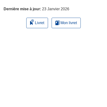
page
Dernière mise à jour:
23 Janvier 2026
Livret
Mon livret