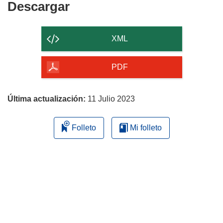
Descargar
Descargar
ventana)
el
contenido
XML
de
la
PDF
página
Última actualización:
11 Julio 2023
Folleto
Mi folleto