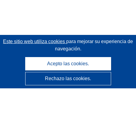
Este sitio web utiliza cookies
para mejorar su experiencia de
navegación.
Acepto las cookies.
Rechazo las cookies.
CORDIS - Resultados de investigaciones de la UE
La
Oficina de Publicaciones de la Unión Europea
gestiona este sitio web.
Accesibilidad