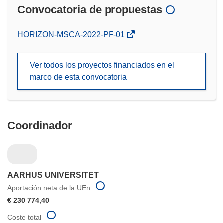
Convocatoria de propuestas
(se
HORIZON-MSCA-2022-PF-01
abrirá
en
Ver todos los proyectos financiados en el
una
marco de esta convocatoria
nueva
ventana)
Coordinador
AARHUS UNIVERSITET
Aportación neta de la UEn
€ 230 774,40
Coste total