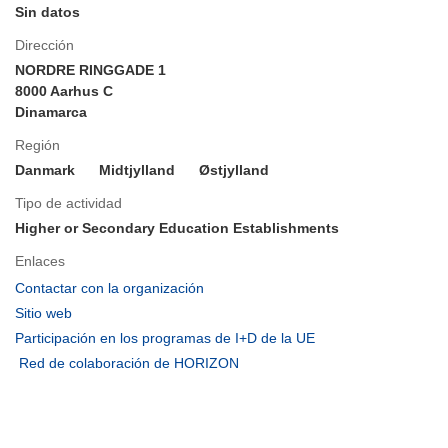
Sin datos
Dirección
NORDRE RINGGADE 1
8000 Aarhus C
Dinamarca
Región
Danmark
Midtjylland
Østjylland
Tipo de actividad
Higher or Secondary Education Establishments
Enlaces
(se
Contactar con la organización
abrirá
(se
Sitio web
en
abrirá
(se
Participación en los programas de I+D de la UE
una
en
abrirá
(se
Red de colaboración de HORIZON
nueva
una
en
abrirá
ventana)
nueva
una
en
ventana)
nueva
una
ventana)
nueva