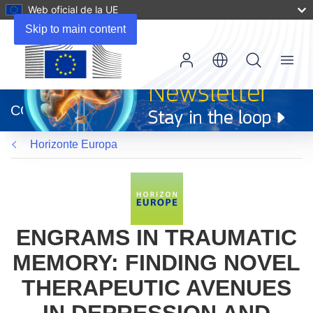
Web oficial de la UE
Skip to main content
Menu
(se
abrirá
CORDIS
en
una
Horizonte Europa
nueva
ventana)
ENGRAMS IN TRAUMATIC
MEMORY: FINDING NOVEL
THERAPEUTIC AVENUES