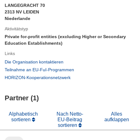
LANGEGRACHT 70
2313 NV LEIDEN
Niederlande
Aktivitätstyp
Private for-profit entities (excluding Higher or Secondary
Education Establishments)
Links
(öffnet
Die Organisation kontaktieren
in
(öffnet
Teilnahme an EU-FuI-Programmen
neuem
in
(öffnet
HORIZON-Kooperationsnetzwerk
Fenster)
neuem
in
Fenster)
neuem
Partner (1)
Fenster)
Alphabetisch
Nach Netto-
Alles
sortieren
EU-Beitrag
aufklappen
sortieren