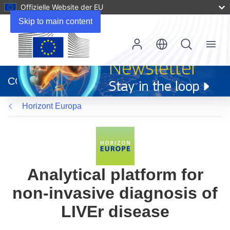
Offizielle Website der EU
Skip to main content
Menu
(öffnet
in
CORDIS
neuem
Fenster)
Horizont Europa
Analytical platform for
non-invasive diagnosis of
LIVEr disease