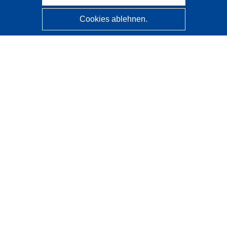
Cookies ablehnen.
CORDIS - Forschungsergebnisse der EU
Diese Website wird vom
Amt für Veröffentlichungen der
Europäischen Union
verwaltet.
Barrierefreiheit
Halbautomatische Projektklassifizierung - Hinweis zur
Erklärbarkeit
Kontakt
Wenden Sie sich an das Help Desk
Häufig gestellte Fragen
(mit Antworten)