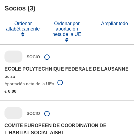
en
ventana)
nueva
Socios (3)
una
ventana)
nueva
ventana)
Ordenar
Ordenar por
Ampliar todo
alfabéticamente
aportación
neta de la UE
SOCIO
ECOLE POLYTECHNIQUE FEDERALE DE LAUSANNE
Suiza
Aportación neta de la UEn
€ 0,00
SOCIO
COMITE EUROPEEN DE COORDINATION DE
L'HABITAT SOCIAL AISBL