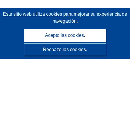
Este sitio web utiliza cookies
para mejorar su experiencia de
navegación.
Acepto las cookies.
Rechazo las cookies.
CORDIS - Resultados de investigaciones de la UE
La
Oficina de Publicaciones de la Unión Europea
gestiona este sitio web.
Accesibilidad
Clasificación semiautomática de proyectos - Declaración
de explicabilidad
Póngase en contacto