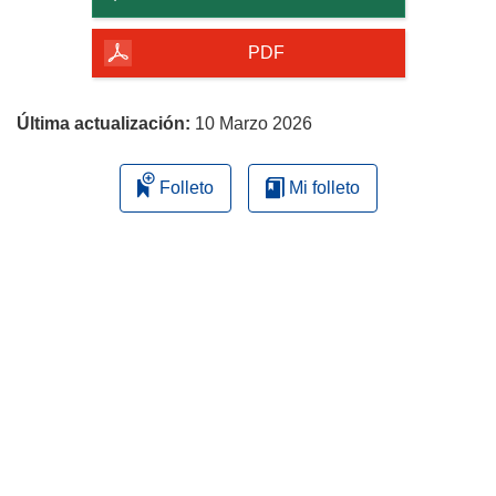
de
la
PDF
página
Última actualización:
10 Marzo 2026
Folleto
Mi folleto