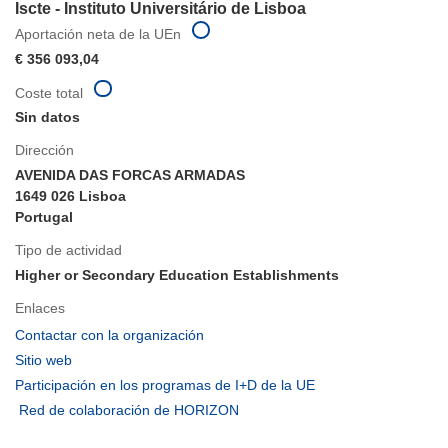
Iscte - Instituto Universitário de Lisboa
Aportación neta de la UEn
€ 356 093,04
Coste total
Sin datos
Dirección
AVENIDA DAS FORCAS ARMADAS
1649 026 Lisboa
Portugal
Tipo de actividad
Higher or Secondary Education Establishments
Enlaces
(se
Contactar con la organización
abrirá
(se
Sitio web
en
abrirá
(se
Participación en los programas de I+D de la UE
una
en
abrirá
(se
Red de colaboración de HORIZON
nueva
una
en
abrirá
ventana)
nueva
una