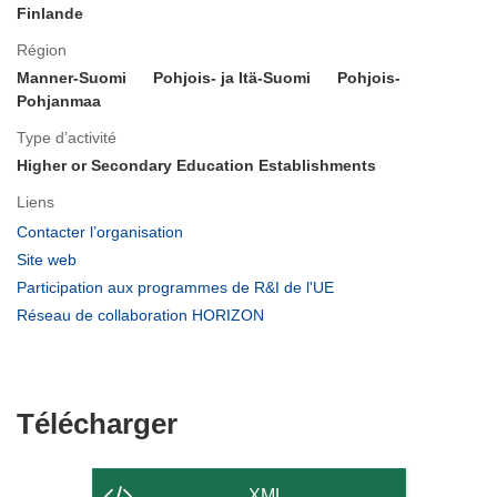
Finlande
Région
Manner-Suomi
Pohjois- ja Itä-Suomi
Pohjois-
Pohjanmaa
Type d’activité
Higher or Secondary Education Establishments
Liens
(s’ouvre
Contacter l’organisation
dans
(s’ouvre
Site web
une
dans
(s’ouvre
Participation aux programmes de R&I de l'UE
nouvelle
une
dans
(s’ouvre
Réseau de collaboration HORIZON
fenêtre)
nouvelle
une
dans
fenêtre)
nouvelle
une
fenêtre)
nouvelle
fenêtre)
Télécharger
Télécharger
le
contenu
XML