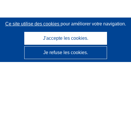
Ce site utilise des cookies
pour améliorer votre navigation.
J'accepte les cookies.
Je refuse les cookies.
CORDIS - Résultats de la recherche de l’UE
Ce site web est géré par l'
Office des publications de
l’Union européenne
Accessibilité
Classification semi-automatique des projets - Avis sur
l’explicabilité