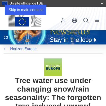
Un site officiel de l’UE
Skip to main content
Menu
(s’ouvre
dans
CORDIS
une
nouvelle
Horizon Europe
fenêtre)
Tree water use under
changing snow/rain
seasonality: The forgotten