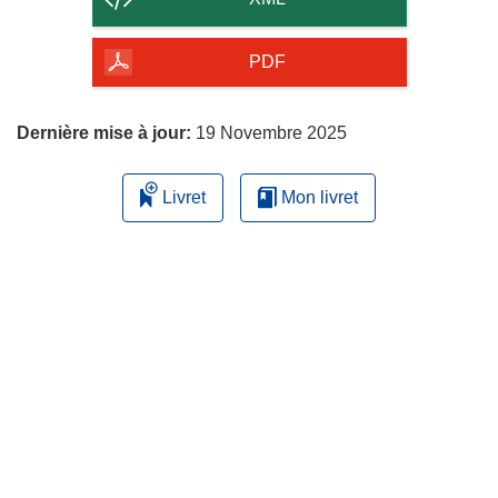
de
la
PDF
page
Dernière mise à jour:
19 Novembre 2025
Livret
Mon livret