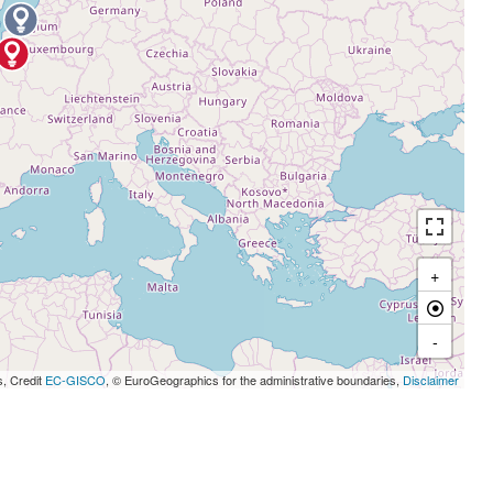
+
-
s, Credit
EC-GISCO
, © EuroGeographics for the administrative boundaries,
Disclaimer