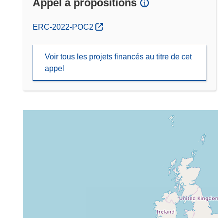
Appel à propositions
(s’ouvre dans une nouvelle fenêtre)
ERC-2022-POC2
Voir tous les projets financés au titre de cet
appel