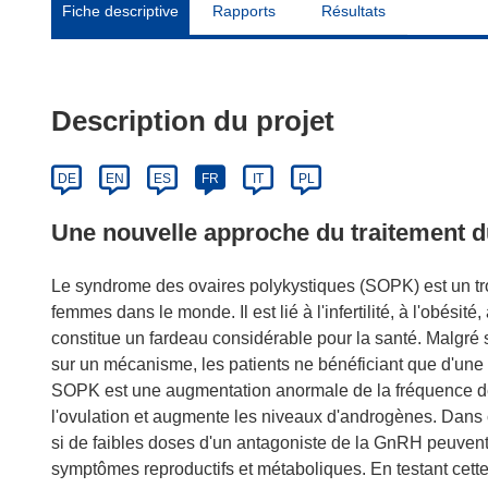
Fiche descriptive
Rapports
Résultats
Description du projet
DE
EN
ES
FR
IT
PL
Une nouvelle approche du traitement
Le syndrome des ovaires polykystiques (SOPK) est un tr
femmes dans le monde. Il est lié à l'infertilité, à l'obési
constitue un fardeau considérable pour la santé. Malgré s
sur un mécanisme, les patients ne bénéficiant que d'une
SOPK est une augmentation anormale de la fréquence des
l'ovulation et augmente les niveaux d'androgènes. Dans
si de faibles doses d'un antagoniste de la GnRH peuvent 
symptômes reproductifs et métaboliques. En testant cett