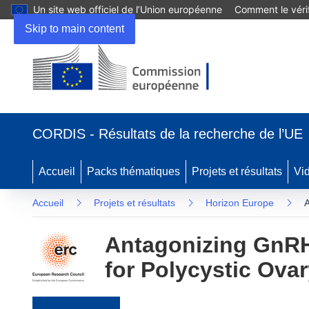
Un site web officiel de l’Union européenne
Comment le vérif
Skip to main content
(s’ouvre dans une nouvelle fenêtre)
CORDIS - Résultats de la recherche de l’UE
Accueil
Packs thématiques
Projets et résultats
Vi
Accueil
Projets et résultats
Horizon Europe
A
Antagonizing GnRH 
for Polycystic Ov