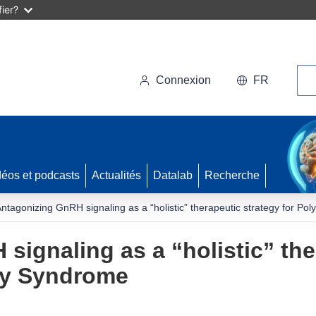
ier?
Rec
Connexion
FR
déos et podcasts
Actualités
Datalab
Recherche
ntagonizing GnRH signaling as a “holistic” therapeutic strategy for Po
signaling as a “holistic” the
ary Syndrome