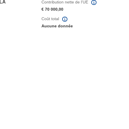
 LA
Contribution nette de l'UE
€ 70 000,00
Coût total
Aucune donnée
fenêtre)
re dans une nouvelle fenêtre)
e nouvelle fenêtre)