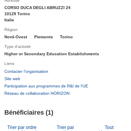
Adresse
CORSO DUCA DEGLI ABRUZZI 24
10129 Torino
Italie
Région
Nord-Ovest
Piemonte
Torino
Type d’activité
Higher or Secondary Education Establishments
Liens
(s’ouvre
Contacter l’organisation
dans
(s’ouvre
Site web
une
dans
(s’ouvre
Participation aux programmes de R&I de l'UE
nouvelle
une
dans
(s’ouvre
Réseau de collaboration HORIZON
fenêtre)
nouvelle
une
dans
fenêtre)
nouvelle
une
fenêtre)
Bénéficiaires (1)
nouvelle
fenêtre)
Trier par ordre
Trier par
Tout