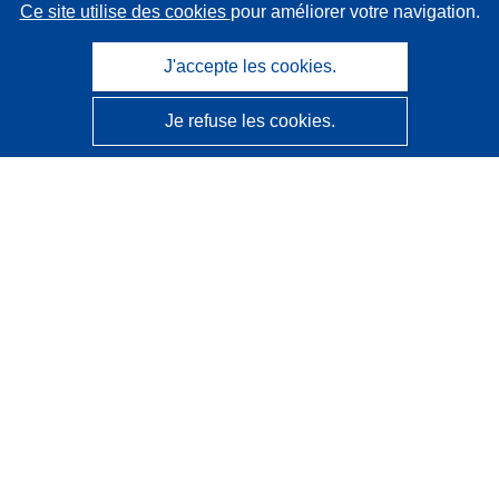
Ce site utilise des cookies
pour améliorer votre navigation.
J'accepte les cookies.
Je refuse les cookies.
CORDIS - Résultats de la recherche de l’UE
Ce site web est géré par l'
Office des publications de
l’Union européenne
Accessibilité
Classification semi-automatique des projets - Avis sur
l’explicabilité
Contactez nous
Contacter notre Help Desk