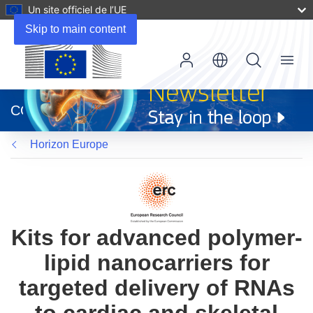
Un site officiel de l’UE
Skip to main content
Menu
(s’ouvre
dans
CORDIS
une
nouvelle
Horizon Europe
fenêtre)
Kits for advanced polymer-
lipid nanocarriers for
targeted delivery of RNAs