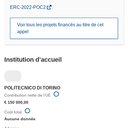
(s’ouvre
ERC-2022-POC2
dans
une
Voir tous les projets financés au titre de cet
nouvelle
appel
fenêtre)
Institution d’accueil
POLITECNICO DI TORINO
Contribution nette de l'UE
€ 150 000,00
Coût total
Aucune donnée