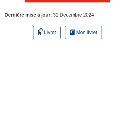
page
Dernière mise à jour:
31 Decembre 2024
Livret
Mon livret