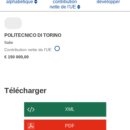
alphabétique
contribution
développer
nette de l'UE
POLITECNICO DI TORINO
Italie
Contribution nette de l'UE
€ 150 000,00
Télécharger
Télécharger
le
contenu
XML
de
la
PDF