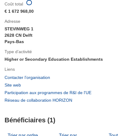
Coût total
€ 1 672 968,00
Adresse
STEVINWEG 1
2628 CN Delft
Pays-Bas
Type d’activité
Higher or Secondary Education Establishments
Liens
(s’ouvre
Contacter l’organisation
dans
(s’ouvre
Site web
une
dans
(s’ouvre
Participation aux programmes de R&I de l'UE
nouvelle
une
dans
(s’ouvre
Réseau de collaboration HORIZON
fenêtre)
nouvelle
une
dans
fenêtre)
nouvelle
une
fenêtre)
Bénéficiaires (1)
nouvelle
fenêtre)
Trier par ordre
Trier par
Tout