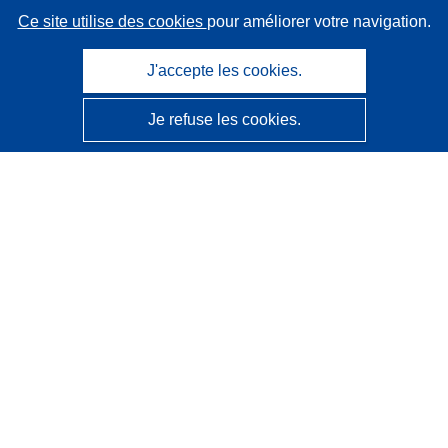
Ce site utilise des cookies
pour améliorer votre navigation.
J'accepte les cookies.
Je refuse les cookies.
CORDIS - Résultats de la recherche de l’UE
Ce site web est géré par l'
Office des publications de
l’Union européenne
Accessibilité
Classification semi-automatique des projets - Avis sur
l’explicabilité
Contactez nous
Contacter notre Help Desk