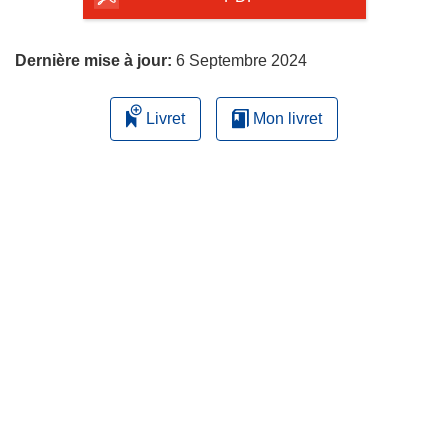
page
Dernière mise à jour:
6 Septembre 2024
Livret
Mon livret