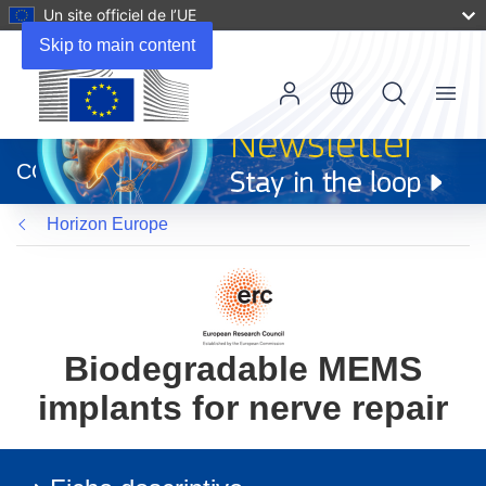
Un site officiel de l’UE
Skip to main content
Menu
(s’ouvre
dans
CORDIS
une
nouvelle
Horizon Europe
fenêtre)
Biodegradable MEMS
implants for nerve repair