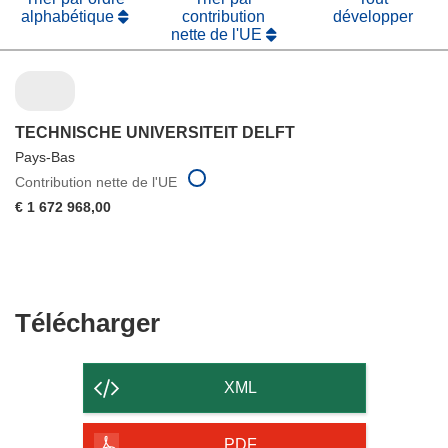
alphabétique
contribution
développer
nette de l'UE
TECHNISCHE UNIVERSITEIT DELFT
Pays-Bas
Contribution nette de l'UE
€ 1 672 968,00
Télécharger
Télécharger
le
contenu
XML
de
la
PDF