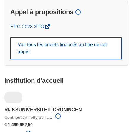
Appel à propositions
(s’ouvre
ERC-2023-STG
dans
une
Voir tous les projets financés au titre de cet
nouvelle
appel
fenêtre)
Institution d’accueil
RIJKSUNIVERSITEIT GRONINGEN
Contribution nette de l'UE
€ 1 499 952,50