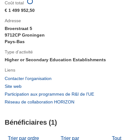
Coût total
€ 1 499 952,50
Adresse
Broerstraat 5
9712CP Groningen
Pays-Bas
Type d’activité
Higher or Secondary Education Establishments
Liens
(s’ouvre
Contacter l’organisation
dans
(s’ouvre
Site web
une
dans
(s’ouvre
Participation aux programmes de R&I de l'UE
nouvelle
une
dans
(s’ouvre
Réseau de collaboration HORIZON
fenêtre)
nouvelle
une
dans
fenêtre)
nouvelle
une
fenêtre)
Bénéficiaires (1)
nouvelle
fenêtre)
Trier par ordre
Trier par
Tout