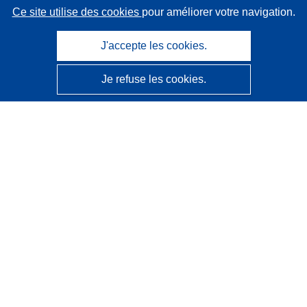
Ce site utilise des cookies
pour améliorer votre navigation.
J'accepte les cookies.
Je refuse les cookies.
CORDIS - Résultats de la recherche de l’UE
Ce site web est géré par l'
Office des publications de
l’Union européenne
Accessibilité
Classification semi-automatique des projets - Avis sur
l’explicabilité
Contactez nous
Contacter notre Help Desk