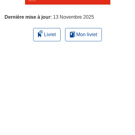
page
Dernière mise à jour:
13 Novembre 2025
Livret
Mon livret