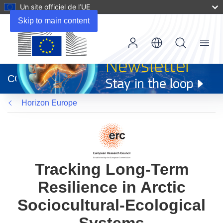
Un site officiel de l’UE
Skip to main content
Menu
(s’ouvre
dans
CORDIS
une
nouvelle
Horizon Europe
fenêtre)
Tracking Long-Term
Resilience in Arctic
Sociocultural-Ecological