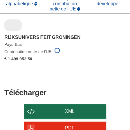
alphabétique
contribution
développer
nette de l'UE
RIJKSUNIVERSITEIT GRONINGEN
Pays-Bas
Contribution nette de l'UE
€ 1 499 952,50
Télécharger
Télécharger
le
contenu
XML
de
la
PDF