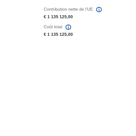
Contribution nette de l'UE
€ 1 135 125,00
Coût total
€ 1 135 125,00
fenêtre)
re dans une nouvelle fenêtre)
e nouvelle fenêtre)