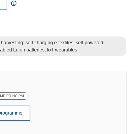
arvesting; self-charging e-textiles; self-powered
nabled Li-ion batteries; IoT wearables
E PRINCIPAL
e programme