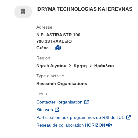
IDRYMA TECHNOLOGIAS KAI EREVNAS
Adresse
N PLASTIRA STR 100
700 13 IRAKLEIO
Grèce
Région
Νησιά Αιγαίου
Κρήτη
Ηράκλειο
Type d’activité
Research Organisations
Liens
(s’ouvre dans une nouvelle 
Contacter l’organisation
(s’ouvre dans une nouvelle fenêtre)
Site web
(s’ouv
Participation aux programmes de R&I de l'UE
(s’ouvre dans un
Réseau de collaboration HORIZON