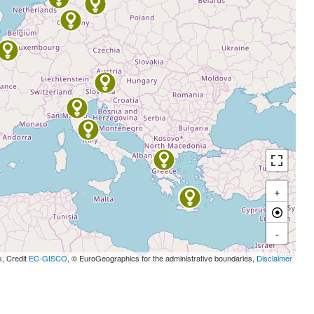
+
-
s, Credit
EC-GISCO
, © EuroGeographics for the administrative boundaries,
Disclaimer