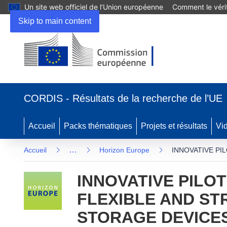
Un site web officiel de l’Union européenne
Comment le vérif
Skip to main content
(s’ouvre dans une nouvelle fenêtre)
CORDIS - Résultats de la recherche de l’UE
Accueil
Packs thématiques
Projets et résultats
Vi
…
Accueil
Horizon Europe
INNOVATIVE PI
INNOVATIVE PILO
FLEXIBLE AND S
STORAGE DEVICE