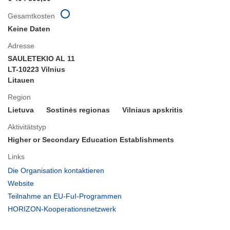
Gesamtkosten
Keine Daten
Adresse
SAULETEKIO AL 11
LT-10223 Vilnius
Litauen
Region
Lietuva
Sostinės regionas
Vilniaus apskritis
Aktivitätstyp
Higher or Secondary Education Establishments
Links
(öffnet
Die Organisation kontaktieren
in
(öffnet
Website
neuem
in
(öffnet
Teilnahme an EU-FuI-Programmen
Fenster)
neuem
in
(öffnet
HORIZON-Kooperationsnetzwerk
Fenster)
neuem
in
Fenster)