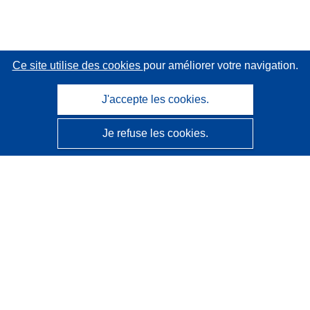
Ce site utilise des cookies
pour améliorer votre navigation.
J'accepte les cookies.
Je refuse les cookies.
CORDIS - Résultats de la recherche de l’UE
Ce site web est géré par l'
Office des publications de
l’Union européenne
Accessibilité
Classification semi-automatique des projets - Avis sur
l’explicabilité