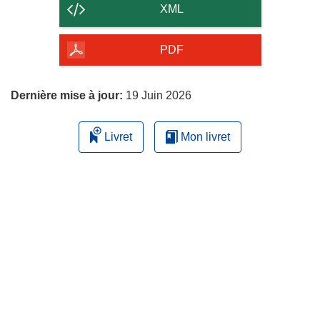
contenu
XML
de
la
PDF
page
Dernière mise à jour:
19 Juin 2026
Livret
Mon livret