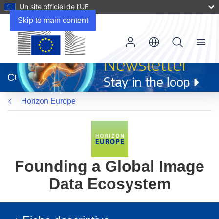
Un site officiel de l’UE
Skip to main content
Menu
(s’ouvre
dans
CORDIS
une
nouvelle
Horizon Europe
fenêtre)
Founding a Global Image
Data Ecosystem