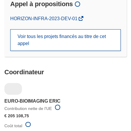
Appel à propositions
(s’ouvre
HORIZON-INFRA-2023-DEV-01
dans
une
Voir tous les projets financés au titre de cet
nouvelle
appel
fenêtre)
Coordinateur
EURO-BIOIMAGING ERIC
Contribution nette de l'UE
€ 205 108,75
Coût total