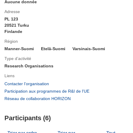
Aucune donnée
Adresse
PL 123
20521 Turku
Finlande
Région
Manner-Suomi
Etelä-Suomi
Varsinais-Suomi
Type d’activité
Research Organisations
Liens
(s’ouvre
Contacter l’organisation
dans
(s’ouvre
Participation aux programmes de R&I de l'UE
une
dans
(s’ouvre
Réseau de collaboration HORIZON
nouvelle
une
dans
fenêtre)
nouvelle
une
fenêtre)
Participants (6)
nouvelle
fenêtre)