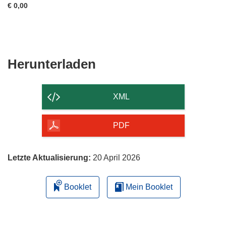
€ 0,00
Den
Herunterladen
Inhalt
der
XML
Seite
herunterladen
PDF
Letzte Aktualisierung:
20 April 2026
Booklet
Mein Booklet