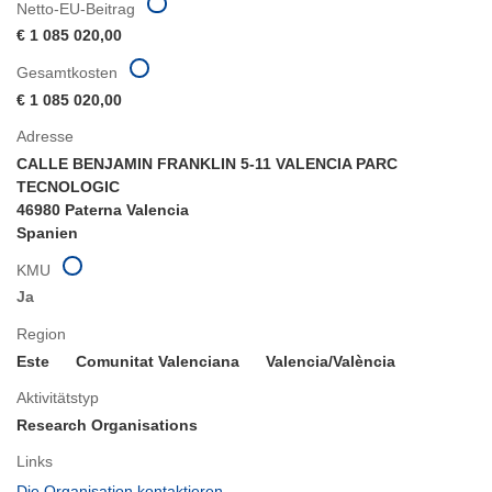
Netto-EU-Beitrag
€ 1 085 020,00
Gesamtkosten
€ 1 085 020,00
Adresse
CALLE BENJAMIN FRANKLIN 5-11 VALENCIA PARC
TECNOLOGIC
46980 Paterna Valencia
Spanien
KMU
Ja
Region
Este
Comunitat Valenciana
Valencia/València
Aktivitätstyp
Research Organisations
Links
(öffnet
Die Organisation kontaktieren