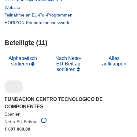
in
(öffnet
Website
neuem
in
(öffnet
Teilnahme an EU-FuI-Programmen
Fenster)
neuem
in
(öffnet
HORIZON-Kooperationsnetzwerk
Fenster)
neuem
in
Fenster)
neuem
Beteiligte (11)
Fenster)
Alphabetisch
Nach Netto-
Alles
sortieren
EU-Beitrag
aufklappen
sortieren
FUNDACION CENTRO TECNOLOGICO DE
COMPONENTES
Spanien
Netto-EU-Beitrag
€ 697 000,00