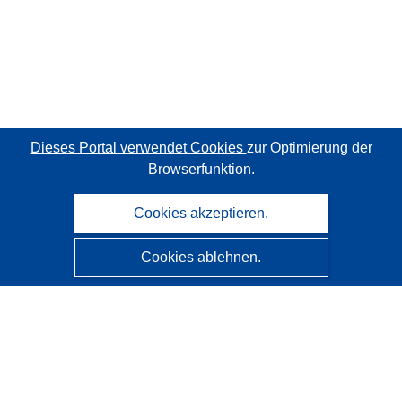
Dieses Portal verwendet Cookies
zur Optimierung der
Browserfunktion.
Cookies akzeptieren.
Cookies ablehnen.
CORDIS - Forschungsergebnisse der EU
Diese Website wird vom
Amt für Veröffentlichungen der
Europäischen Union
verwaltet.
Barrierefreiheit