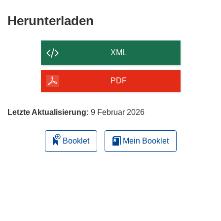
Den
Herunterladen
Inhalt
der
XML
Seite
herunterladen
PDF
Letzte Aktualisierung:
9 Februar 2026
Booklet
Mein Booklet