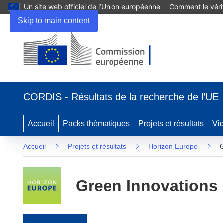
Un site web officiel de l’Union européenne
Comment le vérif
Skip to main content
(s’ouvre dans une nouvelle fenêtre)
CORDIS - Résultats de la recherche de l’UE
Accueil
Packs thématiques
Projets et résultats
Vi
Accueil
Projets et résultats
Horizon Europe
G
Green Innovations 