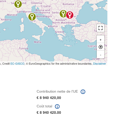
+
-
s, Credit
EC-GISCO
, © EuroGeographics for the administrative boundaries,
Disclaimer
Contribution nette de l'UE
€ 8 940 420,00
Coût total
€ 8 940 420,00