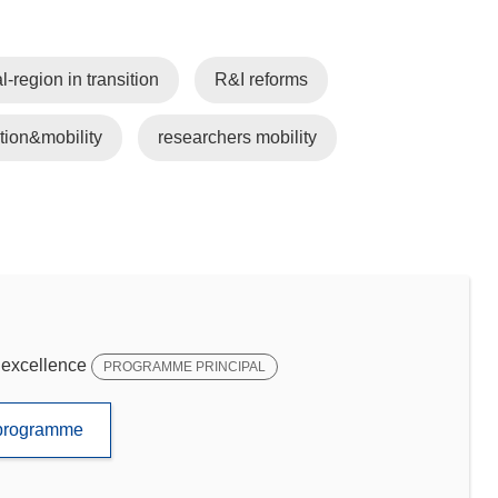
l-region in transition
R&I reforms
tion&mobility
researchers mobility
 excellence
PROGRAMME PRINCIPAL
e programme