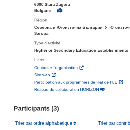
6000 Stara Zagora
Bulgarie
Région
Северна и Югоизточна България
Югоизто
Загора
Type d’activité
Higher or Secondary Education Establishments
Liens
(s’ouvre dans une nouvelle 
Contacter l’organisation
(s’ouvre dans une nouvelle fenêtre)
Site web
(s’ouv
Participation aux programmes de R&I de l'UE
(s’ouvre dans un
Réseau de collaboration HORIZON
Participants (3)
Trier par ordre alphabétique
Trier par contri