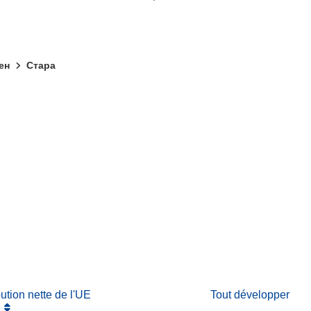
чен
Стара
fenêtre)
re dans une nouvelle fenêtre)
e nouvelle fenêtre)
bution nette de l'UE
Tout développer