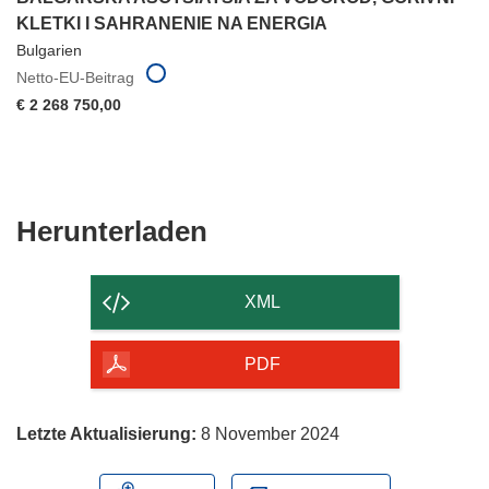
KLETKI I SAHRANENIE NA ENERGIA
Bulgarien
Netto-EU-Beitrag
€ 2 268 750,00
Den
Herunterladen
Inhalt
der
XML
Seite
herunterladen
PDF
Letzte Aktualisierung:
8 November 2024