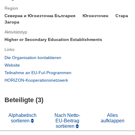
Region
Северна и Югоизточна България
Югоизточен
Стара
Загора
Aktivitätstyp
Higher or Secondary Education Establishments
Links
(öffnet
Die Organisation kontaktieren
in
(öffnet
Website
neuem
in
(öffnet
Teilnahme an EU-FuI-Programmen
Fenster)
neuem
in
(öffnet
HORIZON-Kooperationsnetzwerk
Fenster)
neuem
in
Fenster)
neuem
Beteiligte (3)
Fenster)
Alphabetisch
Nach Netto-
Alles
sortieren
EU-Beitrag
aufklappen
sortieren