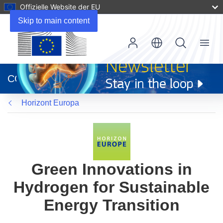
Offizielle Website der EU
Skip to main content
Menu
(öffnet
in
CORDIS
neuem
Fenster)
Horizont Europa
Green Innovations in
Hydrogen for Sustainable
Energy Transition