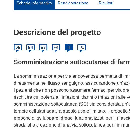
Scheda informativa
Rendicontazione
Risultati
Descrizione del progetto
DE
EN
ES
FR
IT
PL
Somministrazione sottocutanea di far
La somministrazione per via endovenosa permette di imme
direttamente nel flusso sanguigno, assicurandone un’azio
i pazienti che non possono assumere farmaci per via oral
rischi, tra cui potenziali infezioni, danni o irritazioni all
somministrazione sottocutanea (SC) sia considerata un’alt
terapie cellulari adatti a questo uso è limitato. Il proget
propone di sviluppare idrogel funzionalizzati per il rilasci
strada alla creazione di una via sottocutanea per l’immu