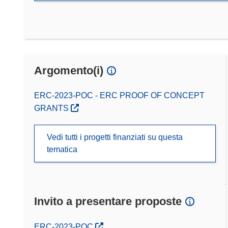
Argomento(i)
ERC-2023-POC - ERC PROOF OF CONCEPT
GRANTS
Vedi tutti i progetti finanziati su questa
tematica
Invito a presentare proposte
(si apre in una nuova finestra)
ERC-2023-POC