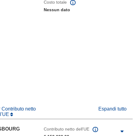
Costo totale
Nessun dato
tra)
in una nuova finestra)
va finestra)
r Contributo netto
Espandi tutto
ll'UE
ASBOURG
Contributo netto dell'UE