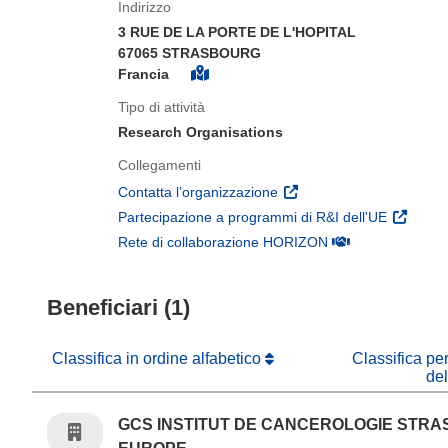
Indirizzo
3 RUE DE LA PORTE DE L'HOPITAL
67065 STRASBOURG
Francia
Tipo di attività
Research Organisations
Collegamenti
(si apre in una nuova fines
Contatta l’organizzazione
(si apre 
Partecipazione a programmi di R&I dell'UE
(si apre in una nuo
Rete di collaborazione HORIZON
Beneficiari (1)
Classifica in ordine alfabetico
Classifica pe
de
GCS INSTITUT DE CANCEROLOGIE STR