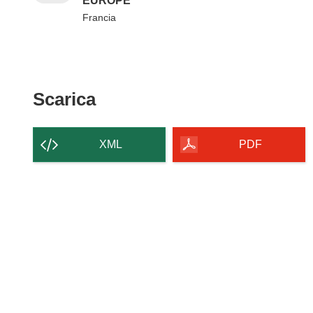
EUROPE
Francia
Scarica il contenuto della p
Scarica
XML
PDF