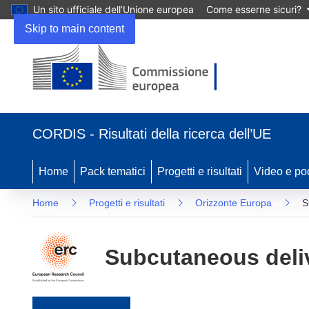
Un sito ufficiale dell’Unione europea
Come esserne sicuri?
Skip to main content
(si apre in una nuova finestra)
CORDIS - Risultati della ricerca dell’UE
Home
Pack tematici
Progetti e risultati
Video e po
Home
Progetti e risultati
Orizzonte Europa
S
Subcutaneous deliv