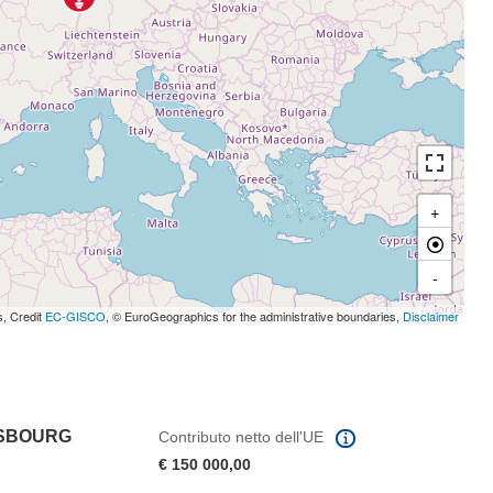
+
-
s, Credit
EC-GISCO
, © EuroGeographics for the administrative boundaries,
Disclaimer
ASBOURG
Contributo netto dell'UE
€ 150 000,00