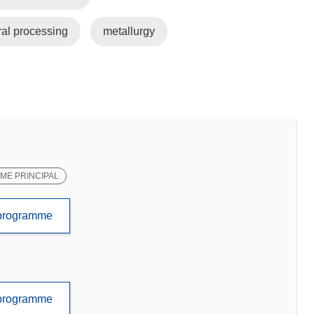
al processing
metallurgy
E PRINCIPAL
e programme
e programme