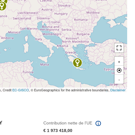
+
-
s, Credit
EC-GISCO
, © EuroGeographics for the administrative boundaries,
Disclaimer
Y
Contribution nette de l'UE
€ 1 973 418,00