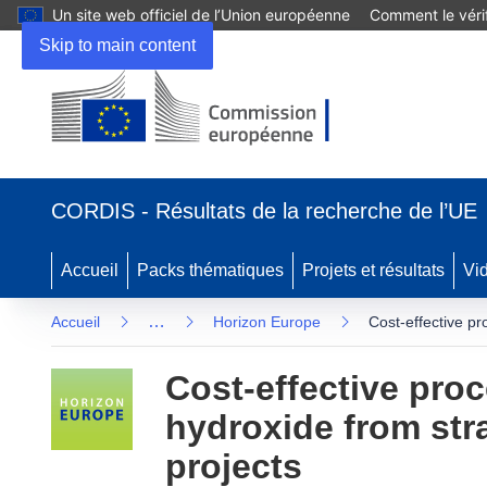
Un site web officiel de l’Union européenne
Comment le vérif
Skip to main content
(s’ouvre dans une nouvelle fenêtre)
CORDIS - Résultats de la recherche de l’UE
Accueil
Packs thématiques
Projets et résultats
Vi
…
Accueil
Horizon Europe
Cost-effective pr
Cost-effective proc
hydroxide from str
projects