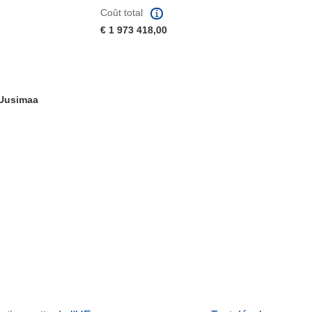
Coût total
€ 1 973 418,00
-Uusimaa
fenêtre)
re dans une nouvelle fenêtre)
e nouvelle fenêtre)