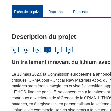
Fiche descriptive
Rapports
Résultats
Description du projet
DE
EN
ES
FR
IT
PL
Un traitement innovant du lithium ave
Le 16 mars 2023, la Commission européenne a annoncé l’
critiques (CRMA pour «Critical Raw Materials Act»), qui f
matières premières stratégiques et vise à diversifier l’a
LITHOS, financé par l’UE, se concentre sur le traitement e
contribuer aux critères de référence de la CRMA. LITHOS
batteries, en élargissant et en personnalisant le schéma 
lithium et de commercialiser les gisements à faible tene