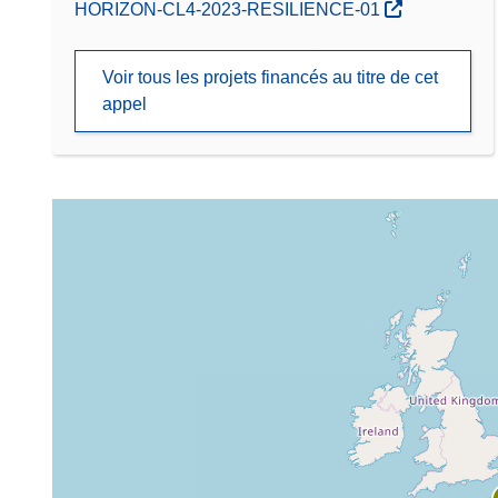
(s’ouvre dans une nouvelle fenêtre)
HORIZON-CL4-2023-RESILIENCE-01
Voir tous les projets financés au titre de cet
appel