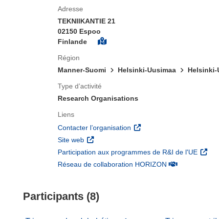
Adresse
TEKNIIKANTIE 21
02150 Espoo
Finlande
Région
Manner-Suomi
Helsinki-Uusimaa
Helsinki
Type d’activité
Research Organisations
Liens
(s’ouvre dans une nouvelle 
Contacter l’organisation
(s’ouvre dans une nouvelle fenêtre)
Site web
(s’ouv
Participation aux programmes de R&I de l'UE
(s’ouvre dans un
Réseau de collaboration HORIZON
Participants (8)