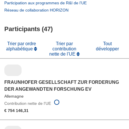
une
dans
(s’ouvre
Participation aux programmes de R&I de l'UE
nouvelle
une
dans
(s’ouvre
Réseau de collaboration HORIZON
fenêtre)
nouvelle
une
dans
fenêtre)
nouvelle
une
fenêtre)
Participants (47)
nouvelle
fenêtre)
Trier par ordre
Trier par
Tout
alphabétique
contribution
développer
nette de l'UE
FRAUNHOFER GESELLSCHAFT ZUR FORDERUNG
DER ANGEWANDTEN FORSCHUNG EV
Allemagne
Contribution nette de l'UE
€ 754 146,31