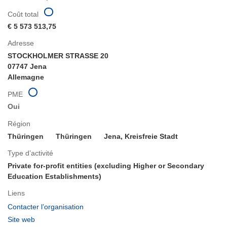
Coût total
€ 5 573 513,75
Adresse
STOCKHOLMER STRASSE 20
07747 Jena
Allemagne
PME
Oui
Région
Thüringen
Thüringen
Jena, Kreisfreie Stadt
Type d’activité
Private for-profit entities (excluding Higher or Secondary
Education Establishments)
Liens
(s’ouvre
Contacter l’organisation
dans
(s’ouvre
Site web