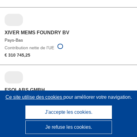
XIVER MEMS FOUNDRY BV
Pays-Bas
Contribution nette de l'UE
€ 310 745,25
ESQLABS GMBH
Ce site utilise des cookies
pour améliorer votre navigation.
Allemagne
Contribution nette de l'UE
J'accepte les cookies.
€ 682 261,88
Je refuse les cookies.