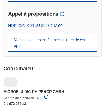
Appel à propositions
(s’ouvre
HORIZON-KDT-JU-2023-1-IA
dans
une
Voir tous les projets financés au titre de cet
nouvelle
appel
fenêtre)
Coordinateur
MICROFLUIDIC CHIPSHOP GMBH
Contribution nette de l'UE
€ 1 672 054,13