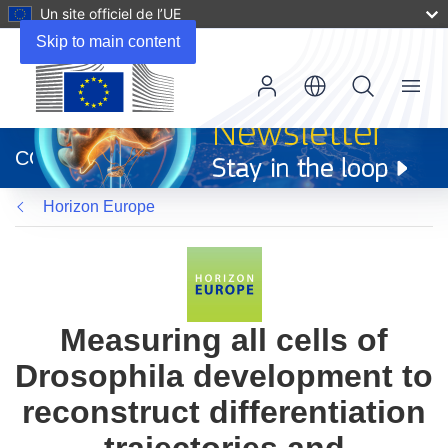
Un site officiel de l’UE
Skip to main content
Menu
(s’ouvre
dans
CORDIS
une
nouvelle
Horizon Europe
fenêtre)
Measuring all cells of
Drosophila development to
reconstruct differentiation