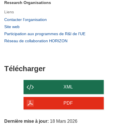
Research Organisations
Liens
(s’ouvre
Contacter l’organisation
dans
(s’ouvre
Site web
une
dans
(s’ouvre
Participation aux programmes de R&I de l'UE
nouvelle
une
dans
(s’ouvre
Réseau de collaboration HORIZON
fenêtre)
nouvelle
une
dans
fenêtre)
nouvelle
une
fenêtre)
nouvelle
fenêtre)
Télécharger
Télécharger
le
contenu
XML
de
la
PDF
page
Dernière mise à jour:
18 Mars 2026