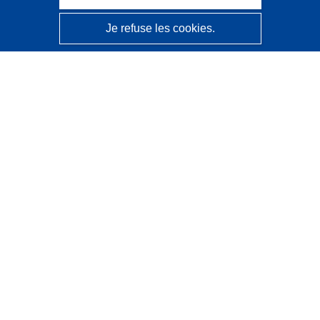
Je refuse les cookies.
CORDIS - Résultats de la recherche de l’UE
Ce site web est géré par l'
Office des publications de
l’Union européenne
Accessibilité
Classification semi-automatique des projets - Avis sur
l’explicabilité
Contactez nous
Contacter notre Help Desk
Foire aux questions
(et leurs réponses)