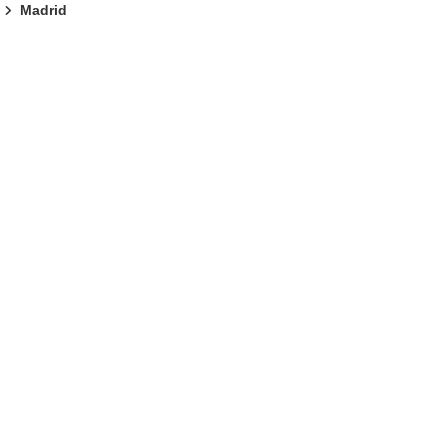
Madrid
fenêtre)
re dans une nouvelle fenêtre)
e nouvelle fenêtre)
u de la page