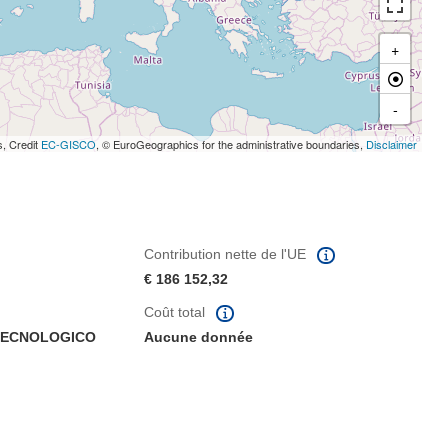
+
-
s, Credit
EC-GISCO
, © EuroGeographics for the administrative boundaries,
Disclaimer
Contribution nette de l'UE
€ 186 152,32
Coût total
 TECNOLOGICO
Aucune donnée