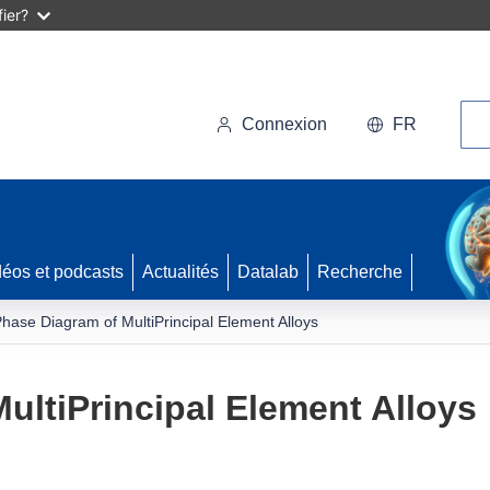
ier?
Rec
Connexion
FR
déos et podcasts
Actualités
Datalab
Recherche
hase Diagram of MultiPrincipal Element Alloys
ultiPrincipal Element Alloys