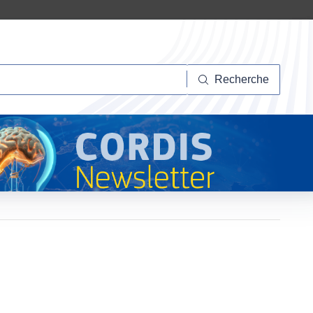
herche
Recherche