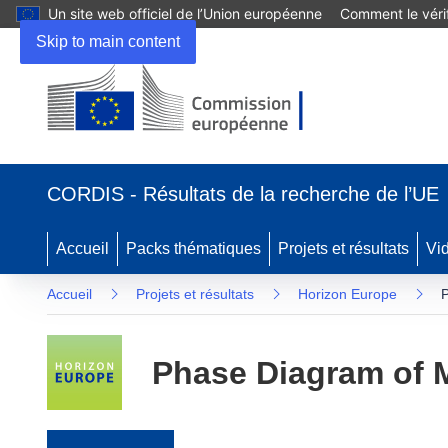
Un site web officiel de l’Union européenne
Comment le vérif
Skip to main content
(s’ouvre dans une nouvelle fenêtre)
CORDIS - Résultats de la recherche de l’UE
Accueil
Packs thématiques
Projets et résultats
Vi
Accueil
Projets et résultats
Horizon Europe
P
Phase Diagram of M