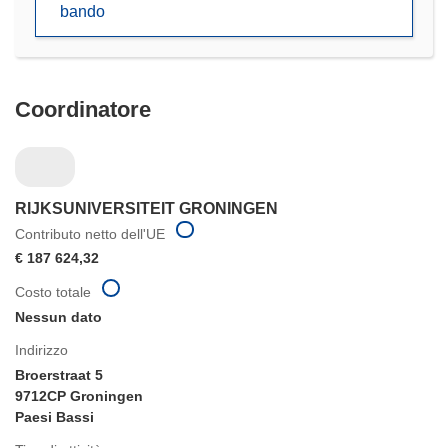
bando
nuova
finestra)
Coordinatore
RIJKSUNIVERSITEIT GRONINGEN
Contributo netto dell'UE
€ 187 624,32
Costo totale
Nessun dato
Indirizzo
Broerstraat 5
9712CP Groningen
Paesi Bassi