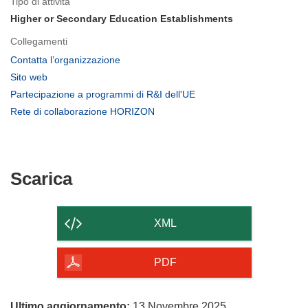
Tipo di attività
Higher or Secondary Education Establishments
Collegamenti
(si
Contatta l’organizzazione
apre
(si
Sito web
in
apre
(si
Partecipazione a programmi di R&I dell'UE
una
in
apre
(si
Rete di collaborazione HORIZON
nuova
una
in
apre
finestra)
nuova
una
in
finestra)
nuova
una
finestra)
nuova
Scarica
Scarica
finestra)
il
contenuto
XML
della
pagina
PDF
Ultimo aggiornamento:
13 Novembre 2025