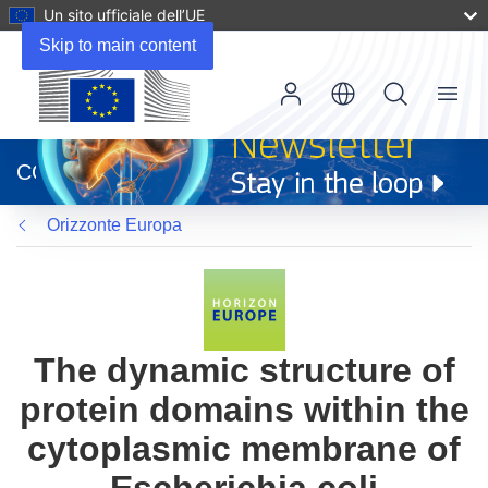
Un sito ufficiale dell’UE
Skip to main content
Menu
(si
apre
CORDIS
in
una
Orizzonte Europa
nuova
finestra)
The dynamic structure of
protein domains within the
cytoplasmic membrane of