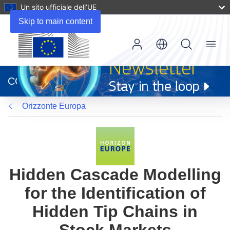
Un sito ufficiale dell’UE
Skip to main content
Menu
(si
apre
CORDIS
in
una
Orizzonte Europa
nuova
finestra)
Hidden Cascade Modelling
for the Identification of
Hidden Tip Chains in