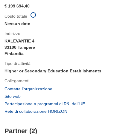
€ 199 694,40
Costo totale
Nessun dato
Indirizzo
KALEVANTIE 4
33100 Tampere
Finlandia
Tipo di attività
Higher or Secondary Education Establishments
Collegamenti
(si
Contatta l’organizzazione
apre
(si
Sito web
in
apre
(si
Partecipazione a programmi di R&I dell'UE
una
in
apre
(si
Rete di collaborazione HORIZON
nuova
una
in
apre
finestra)
nuova
una
in
finestra)
nuova
Partner (2)
una