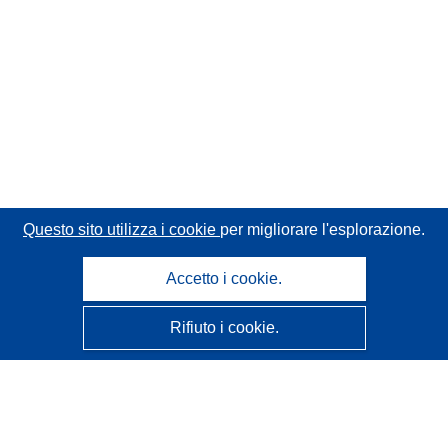
Questo sito utilizza i cookie
per migliorare l'esplorazione.
Accetto i cookie.
Rifiuto i cookie.
CORDIS - Risultati della ricerca dell’UE
Questo sito web è gestito dall'
Ufficio delle pubblicazioni
dell'Unione europea