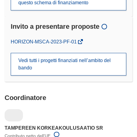
questo schema di finanziamento
Invito a presentare proposte
(si
HORIZON-MSCA-2023-PF-01
apre
in
Vedi tutti i progetti finanziati nell’ambito del
una
bando
nuova
finestra)
Coordinatore
TAMPEREEN KORKEAKOULUSAATIO SR
Contributo netto dell'UE