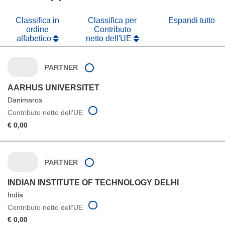
finestra)
nuova
finestra)
Classifica in
Classifica per
Espandi tutto
ordine
Contributo
alfabetico
netto dell'UE
PARTNER
AARHUS UNIVERSITET
Danimarca
Contributo netto dell'UE
€ 0,00
PARTNER
INDIAN INSTITUTE OF TECHNOLOGY DELHI
India
Contributo netto dell'UE
€ 0,00