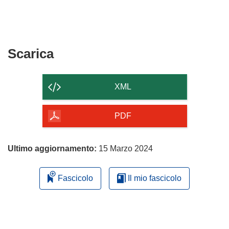
Scarica
Scarica
il
contenuto
XML
della
pagina
PDF
Ultimo aggiornamento:
15 Marzo 2024
Fascicolo
Il mio fascicolo