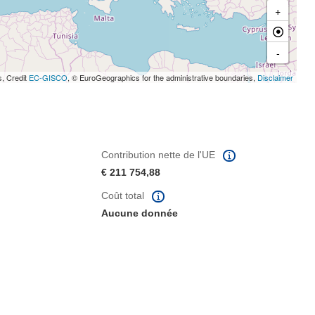
+
-
s, Credit
EC-GISCO
, © EuroGeographics for the administrative boundaries,
Disclaimer
Contribution nette de l'UE
€ 211 754,88
Coût total
Aucune donnée