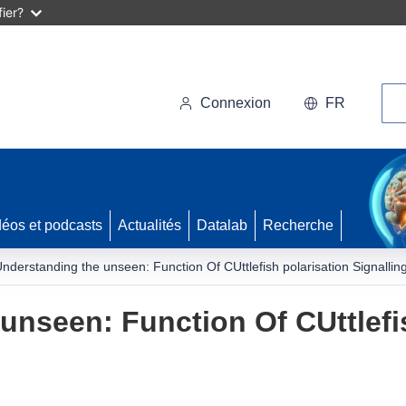
ier?
Rec
Connexion
FR
déos et podcasts
Actualités
Datalab
Recherche
nderstanding the unseen: Function Of CUttlefish polarisation Signallin
unseen: Function Of CUttlefi