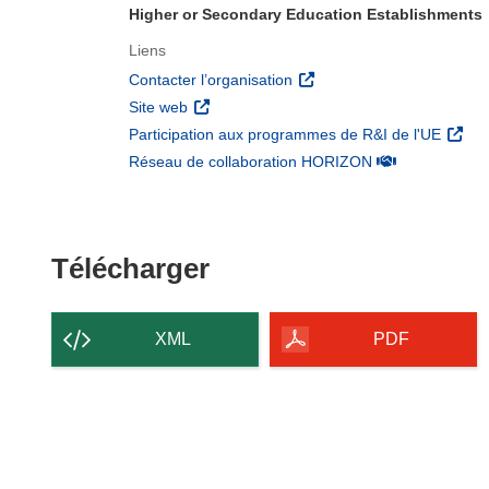
Higher or Secondary Education Establishments
Liens
(s’ouvre dans une nouvelle 
Contacter l’organisation
(s’ouvre dans une nouvelle fenêtre)
Site web
(s’ouv
Participation aux programmes de R&I de l'UE
(s’ouvre dans un
Réseau de collaboration HORIZON
Télécharger le conten
Télécharger
XML
PDF