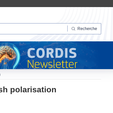
herche
Recherche
g
sh polarisation