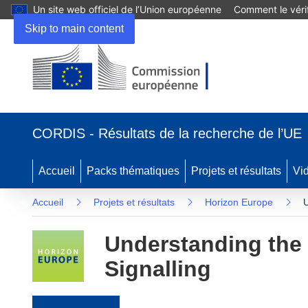
Un site web officiel de l’Union européenne
Comment le vérif
Skip to main content
(s’ouvre dans une nouvelle fenêtre)
CORDIS - Résultats de la recherche de l’UE
Accueil
Packs thématiques
Projets et résultats
Vi
Accueil
Projets et résultats
Horizon Europe
U
Understanding the 
Signalling