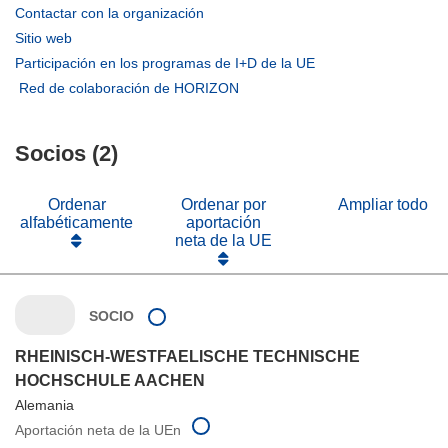
(se
Contactar con la organización
abrirá
(se
Sitio web
en
abrirá
(se
Participación en los programas de I+D de la UE
una
en
abrirá
(se
Red de colaboración de HORIZON
nueva
una
en
abrirá
ventana)
nueva
una
en
ventana)
nueva
Socios (2)
una
ventana)
nueva
ventana)
Ordenar
Ordenar por
Ampliar todo
alfabéticamente
aportación
neta de la UE
SOCIO
RHEINISCH-WESTFAELISCHE TECHNISCHE
HOCHSCHULE AACHEN
Alemania
Aportación neta de la UEn