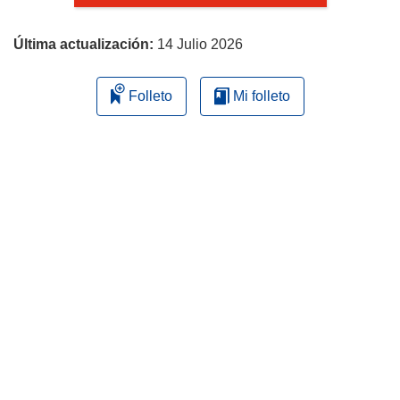
página
Última actualización:
14 Julio 2026
Folleto
Mi folleto