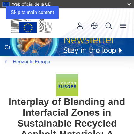
Web oficial de la UE
Skip to main content
Menu
(se
abrirá
CORDIS
en
una
Horizonte Europa
nueva
ventana)
Interplay of Blending and
Interfacial Zones in
Sustainable Recycled