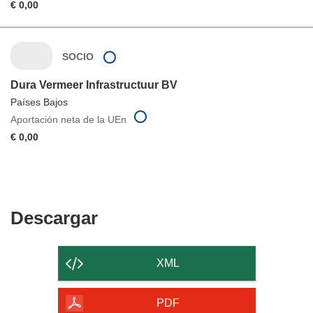
€ 0,00
SOCIO
Dura Vermeer Infrastructuur BV
Países Bajos
Aportación neta de la UEn
€ 0,00
Descargar
Descargar
el
contenido
XML
de
la
PDF