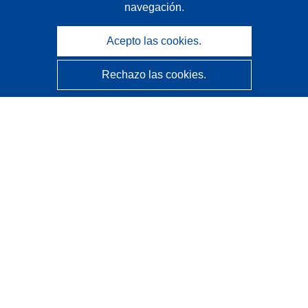
navegación.
Acepto las cookies.
Rechazo las cookies.
CORDIS - Resultados de investigaciones de la UE
La
Oficina de Publicaciones de la Unión Europea
gestiona este sitio web.
Accesibilidad
Clasificación semiautomática de proyectos - Declaración
de explicabilidad
Póngase en contacto
Contacto con Help Desk