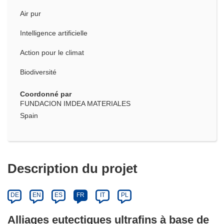
Air pur
Intelligence artificielle
Action pour le climat
Biodiversité
Coordonné par
FUNDACION IMDEA MATERIALES
Spain
Description du projet
DE
EN
ES
FR
IT
PL
Alliages eutectiques ultrafins à base de