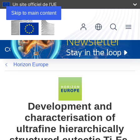
Un site officiel de l’UE
Skip to main content
Menu
(s’ouvre
dans
CORDIS
une
nouvelle
Horizon Europe
fenêtre)
Development and
characterisation of
ultrafine hierarchically