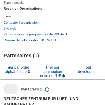
Type d’activité
Research Organisations
Liens
(s’ouvre
Contacter l’organisation
dans
(s’ouvre
Site web
une
dans
(s’ouvre
Participation aux programmes de R&I de l'UE
nouvelle
une
dans
(s’ouvre
Réseau de collaboration HORIZON
fenêtre)
nouvelle
une
dans
fenêtre)
nouvelle
une
fenêtre)
Partenaires (1)
nouvelle
fenêtre)
Trier par ordre
Trier par
Tout
alphabétique
contribution
développer
nette de l'UE
PARTENAIRE
DEUTSCHES ZENTRUM FUR LUFT - UND
RAUMFAHRT EV