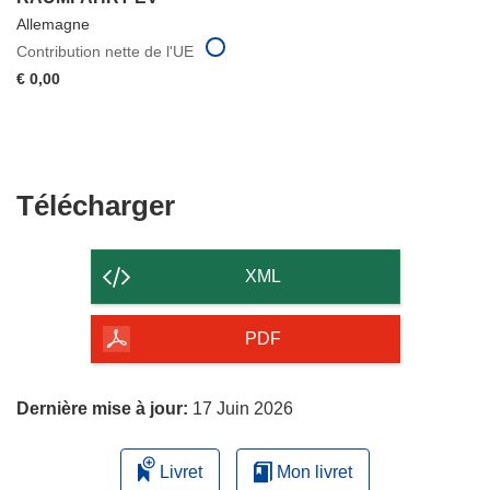
Allemagne
Contribution nette de l'UE
€ 0,00
Télécharger
Télécharger
le
contenu
XML
de
la
PDF
page
Dernière mise à jour:
17 Juin 2026
Livret
Mon livret