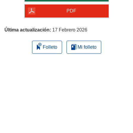
de
la
PDF
página
Última actualización:
17 Febrero 2026
Folleto
Mi folleto