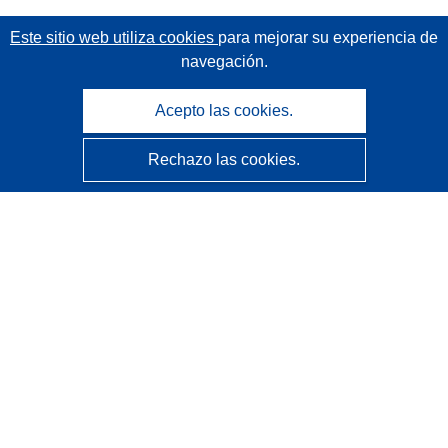
Este sitio web utiliza cookies
para mejorar su experiencia de
navegación.
Acepto las cookies.
Rechazo las cookies.
CORDIS - Resultados de investigaciones de la UE
La
Oficina de Publicaciones de la Unión Europea
gestiona este sitio web.
Accesibilidad
Clasificación semiautomática de proyectos - Declaración
de explicabilidad
Póngase en contacto