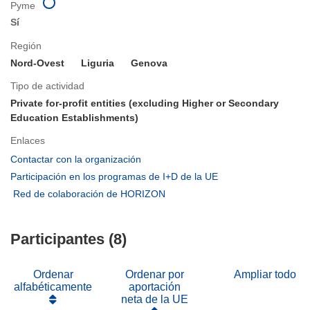
Pyme
Sí
Región
Nord-Ovest
Liguria
Genova
Tipo de actividad
Private for-profit entities (excluding Higher or Secondary
Education Establishments)
Enlaces
(se
Contactar con la organización
abrirá
(se
Participación en los programas de I+D de la UE
en
abrirá
(se
Red de colaboración de HORIZON
una
en
abrirá
nueva
una
en
ventana)
nueva
Participantes (8)
una
ventana)
nueva
ventana)
Ordenar
Ordenar por
Ampliar todo
alfabéticamente
aportación
neta de la UE