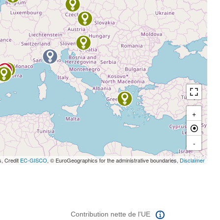
+
-
s, Credit
EC-GISCO
, © EuroGeographics for the administrative boundaries,
Disclaimer
Contribution nette de l'UE