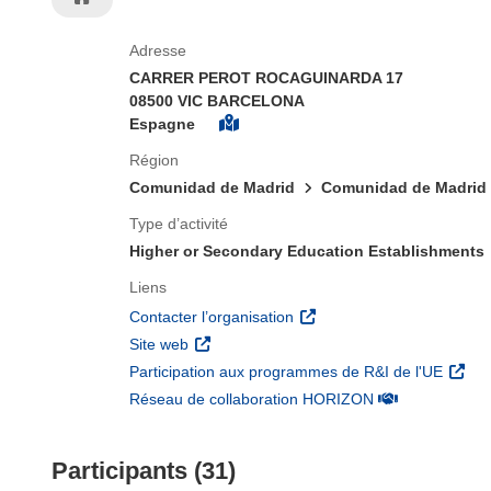
Adresse
CARRER PEROT ROCAGUINARDA 17
08500 VIC BARCELONA
Espagne
Région
Comunidad de Madrid
Comunidad de Madrid
Type d’activité
Higher or Secondary Education Establishments
Liens
(s’ouvre dans une nouvelle 
Contacter l’organisation
(s’ouvre dans une nouvelle fenêtre)
Site web
(s’ouv
Participation aux programmes de R&I de l'UE
(s’ouvre dans un
Réseau de collaboration HORIZON
Participants (31)