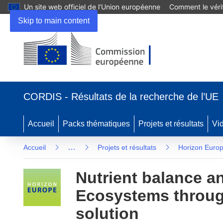
Un site web officiel de l’Union européenne
Comment le vérif
Skip to main content
(s’ouvre dans une nouvelle fenêtre)
CORDIS - Résultats de la recherche de l’UE
Accueil
Packs thématiques
Projets et résultats
Vi
…
Accueil
Projets et résultats
Horizon Euro
Nutrient balance a
Ecosystems through
solution