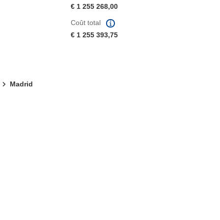
€ 1 255 268,00
Coût total
€ 1 255 393,75
Madrid
fenêtre)
re dans une nouvelle fenêtre)
e nouvelle fenêtre)