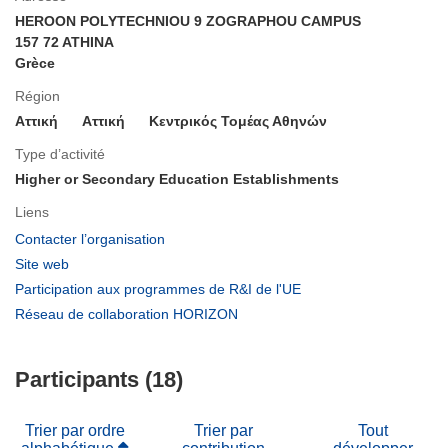
HEROON POLYTECHNIOU 9 ZOGRAPHOU CAMPUS
157 72 ATHINA
Grèce
Région
Αττική
Aττική
Κεντρικός Τομέας Αθηνών
Type d’activité
Higher or Secondary Education Establishments
Liens
(s’ouvre
Contacter l’organisation
dans
(s’ouvre
Site web
une
dans
(s’ouvre
Participation aux programmes de R&I de l'UE
nouvelle
une
dans
(s’ouvre
Réseau de collaboration HORIZON
fenêtre)
nouvelle
une
dans
fenêtre)
nouvelle
une
fenêtre)
Participants (18)
nouvelle
fenêtre)
Trier par ordre
Trier par
Tout