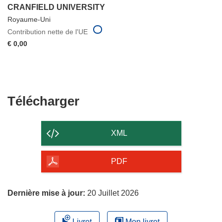
CRANFIELD UNIVERSITY
Royaume-Uni
Contribution nette de l'UE
€ 0,00
Télécharger
Télécharger
le
contenu
XML
de
la
PDF
page
Dernière mise à jour:
20 Juillet 2026
Livret
Mon livret