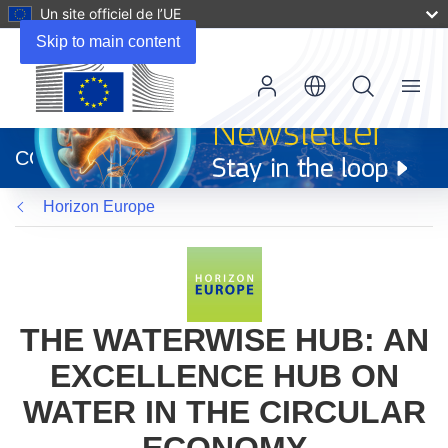
Un site officiel de l’UE
Skip to main content
Menu
(s’ouvre
dans
CORDIS
une
nouvelle
Horizon Europe
fenêtre)
THE WATERWISE HUB: AN
EXCELLENCE HUB ON
WATER IN THE CIRCULAR