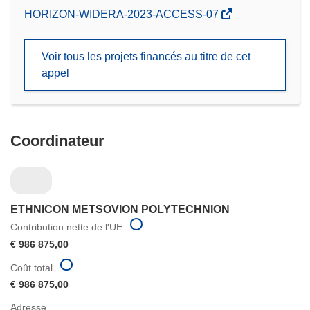
(s’ouvre
HORIZON-WIDERA-2023-ACCESS-07
dans
une
Voir tous les projets financés au titre de cet
nouvelle
appel
fenêtre)
Coordinateur
ETHNICON METSOVION POLYTECHNION
Contribution nette de l'UE
€ 986 875,00
Coût total
€ 986 875,00
Adresse