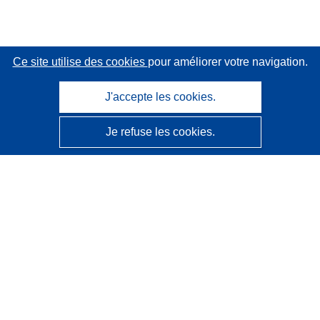
Ce site utilise des cookies
pour améliorer votre navigation.
J'accepte les cookies.
Je refuse les cookies.
CORDIS - Résultats de la recherche de l’UE
Ce site web est géré par l'
Office des publications de
l’Union européenne
Accessibilité
Classification semi-automatique des projets - Avis sur
l’explicabilité