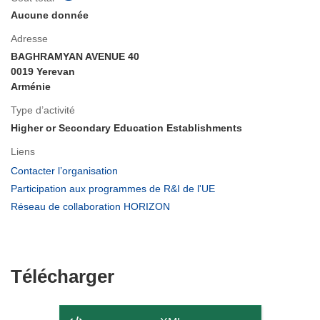
Aucune donnée
Adresse
BAGHRAMYAN AVENUE 40
0019 Yerevan
Arménie
Type d’activité
Higher or Secondary Education Establishments
Liens
(s’ouvre
Contacter l’organisation
dans
(s’ouvre
Participation aux programmes de R&I de l'UE
une
dans
(s’ouvre
Réseau de collaboration HORIZON
nouvelle
une
dans
fenêtre)
nouvelle
une
fenêtre)
nouvelle
fenêtre)
Télécharger
Télécharger
le