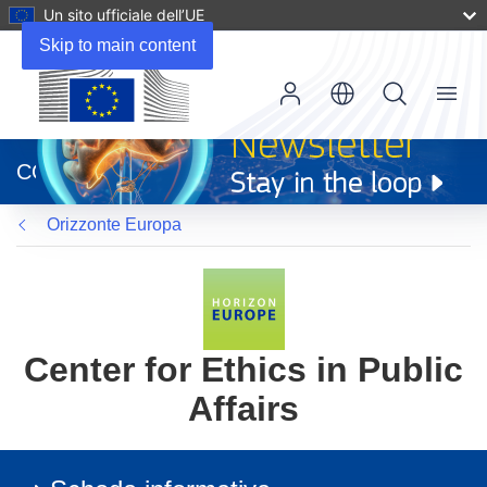
Un sito ufficiale dell’UE
Skip to main content
Menu
(si
apre
CORDIS
in
una
Orizzonte Europa
nuova
finestra)
Center for Ethics in Public
Affairs