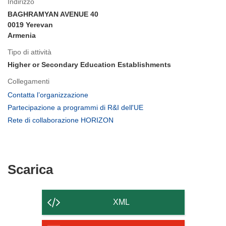
Indirizzo
BAGHRAMYAN AVENUE 40
0019 Yerevan
Armenia
Tipo di attività
Higher or Secondary Education Establishments
Collegamenti
(si
Contatta l’organizzazione
apre
(si
Partecipazione a programmi di R&I dell'UE
in
apre
(si
Rete di collaborazione HORIZON
una
in
apre
nuova
una
in
finestra)
nuova
una
finestra)
nuova
Scarica
Scarica
finestra)
il
contenuto
XML
della