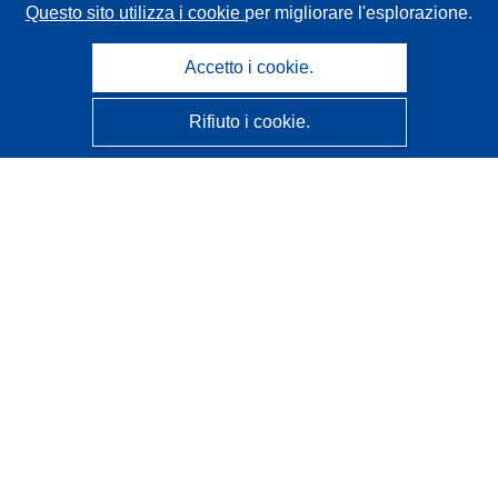
Questo sito utilizza i cookie
per migliorare l'esplorazione.
Accetto i cookie.
Rifiuto i cookie.
CORDIS - Risultati della ricerca dell’UE
Questo sito web è gestito dall'
Ufficio delle pubblicazioni
dell'Unione europea
Accessibilità
Classificazione semi-automatica dei progetti - Informativa
sulla spiegabilità
Contattaci
Contatta il nostro Help Desk