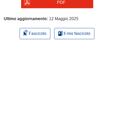
pagina
PDF
Ultimo aggiornamento:
12 Maggio 2025
Fascicolo
Il mio fascicolo