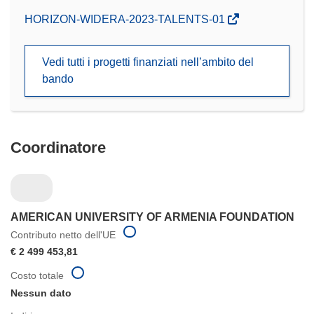
(si
HORIZON-WIDERA-2023-TALENTS-01
apre
in
Vedi tutti i progetti finanziati nell’ambito del
una
bando
nuova
finestra)
Coordinatore
AMERICAN UNIVERSITY OF ARMENIA FOUNDATION
Contributo netto dell'UE
€ 2 499 453,81
Costo totale
Nessun dato