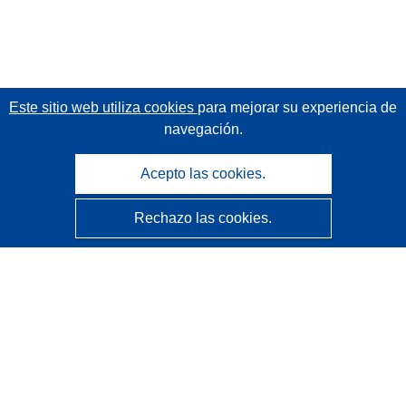
Este sitio web utiliza cookies
para mejorar su experiencia de
navegación.
Acepto las cookies.
Rechazo las cookies.
CORDIS - Resultados de investigaciones de la UE
La
Oficina de Publicaciones de la Unión Europea
gestiona este sitio web.
Accesibilidad
Clasificación semiautomática de proyectos - Declaración