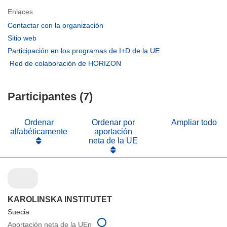
Enlaces
(se
Contactar con la organización
abrirá
(se
Sitio web
en
abrirá
(se
Participación en los programas de I+D de la UE
una
en
abrirá
(se
Red de colaboración de HORIZON
nueva
una
en
abrirá
ventana)
nueva
una
en
ventana)
nueva
Participantes (7)
una
ventana)
nueva
ventana)
Ordenar
Ordenar por
Ampliar todo
alfabéticamente
aportación
neta de la UE
KAROLINSKA INSTITUTET
Suecia
Aportación neta de la UEn