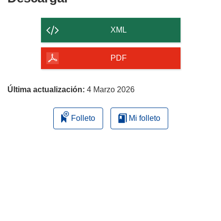
el
contenido
XML
de
la
PDF
página
Última actualización:
4 Marzo 2026
Folleto
Mi folleto