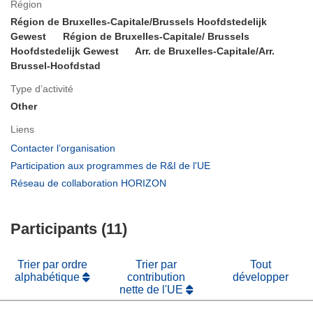
Région
Région de Bruxelles-Capitale/Brussels Hoofdstedelijk
Gewest
Région de Bruxelles-Capitale/ Brussels
Hoofdstedelijk Gewest
Arr. de Bruxelles-Capitale/Arr.
Brussel-Hoofdstad
Type d’activité
Other
Liens
(s’ouvre
Contacter l’organisation
dans
(s’ouvre
Participation aux programmes de R&I de l'UE
une
dans
(s’ouvre
Réseau de collaboration HORIZON
nouvelle
une
dans
fenêtre)
nouvelle
une
fenêtre)
Participants (11)
nouvelle
fenêtre)
Trier par ordre
Trier par
Tout
alphabétique
contribution
développer
nette de l'UE