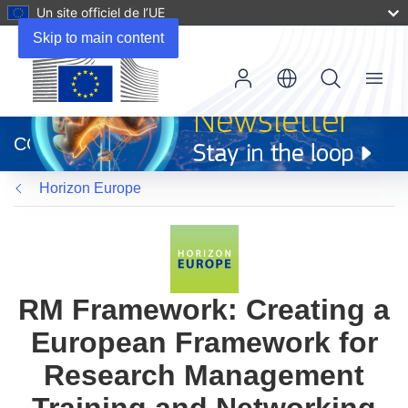
Un site officiel de l’UE
Skip to main content
Menu
(s’ouvre
dans
CORDIS
une
nouvelle
Horizon Europe
fenêtre)
RM Framework: Creating a
European Framework for
Research Management