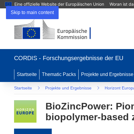
Eine offizielle Website der Europäischen Union
Woran ist d
Skip to main content
(öffnet in neuem Fenster)
CORDIS - Forschungsergebnisse der EU
Startseite
Thematic Packs
Projekte und Ergebnisse
Startseite
Projekte und Ergebnisse
Horizont Europ
BioZincPower: Pion
biopolymer-based 