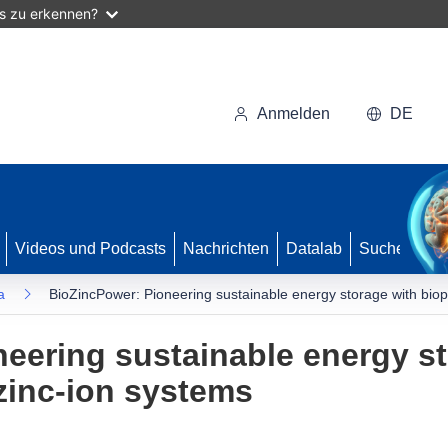
as zu erkennen?
Anmelden
DE
Videos und Podcasts
Nachrichten
Datalab
Suche
a
BioZincPower: Pioneering sustainable energy storage with bio
eering sustainable energy st
zinc-ion systems