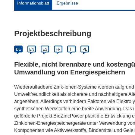
Informationsblatt
Ergebnisse
Projektbeschreibung
DE
EN
ES
FR
IT
PL
Flexible, nicht brennbare und kostengü
Umwandlung von Energiespeichern
Wiederaufladbare Zink-Ionen-Systeme werden aufgrund ih
Umweltfreundlichkeit als sicherere und nachhaltigere Al
angesehen. Allerdings verhindern Faktoren wie Elektroly
synthetischen Werkstoffen eine breite Anwendung. D
geförderte Projekt BioZincPower plant die Entwicklung eff
Zinkionen-Energiespeichergeräte unter Verwendung von 
Komponenten wie Aktivwerkstoffe, Bindemittel und Gelel