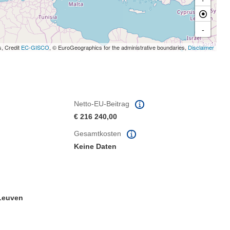
-
s, Credit
EC-GISCO
, © EuroGeographics for the administrative boundaries,
Disclaimer
Netto-EU-Beitrag
€ 216 240,00
Gesamtkosten
Keine Daten
 Leuven