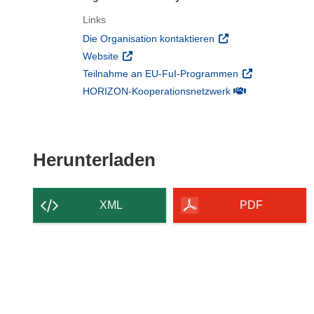
Links
(öffnet in neuem Fens
Die Organisation kontaktieren
(öffnet in neuem Fenster)
Website
(öffnet in neuem
Teilnahme an EU-FuI-Programmen
(öffnet in neuem 
HORIZON-Kooperationsnetzwerk
Den Inhalt der Seit
Herunterladen
XML
PDF