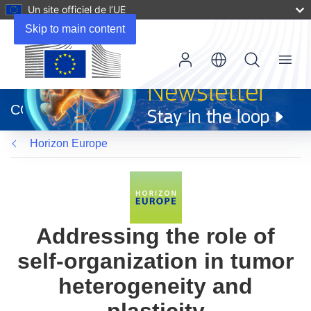
Un site officiel de l’UE
Skip to main content
Menu
(s’ouvre
dans
CORDIS
une
nouvelle
Horizon Europe
fenêtre)
Addressing the role of
self-organization in tumor
heterogeneity and