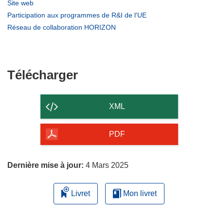
dans
(s’ouvre
Site web
une
dans
(s’ouvre
Participation aux programmes de R&I de l'UE
nouvelle
une
dans
(s’ouvre
Réseau de collaboration HORIZON
fenêtre)
nouvelle
une
dans
fenêtre)
nouvelle
une
fenêtre)
nouvelle
fenêtre)
Télécharger
Télécharger
le
contenu
XML
de
la
PDF
page
Dernière mise à jour:
4 Mars 2025
Livret
Mon livret