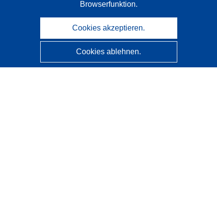
Browserfunktion.
Cookies akzeptieren.
Cookies ablehnen.
CORDIS - Forschungsergebnisse der EU
Diese Website wird vom
Amt für Veröffentlichungen der
Europäischen Union
verwaltet.
Barrierefreiheit
Halbautomatische Projektklassifizierung - Hinweis zur
Erklärbarkeit
Kontakt
Wenden Sie sich an das Help Desk