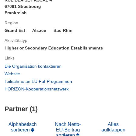
RUE BLAISE PASCAL 4
67081 Strasbourg
Frankreich
Region
Grand Est
Alsace
Bas-Rhin
Aktivitätstyp
Higher or Secondary Education Establishments
Links
(öffnet
Die Organisation kontaktieren
in
(öffnet
Website
neuem
in
(öffnet
Teilnahme an EU-FuI-Programmen
Fenster)
neuem
in
(öffnet
HORIZON-Kooperationsnetzwerk
Fenster)
neuem
in
Fenster)
neuem
Partner (1)
Fenster)
Alphabetisch
Nach Netto-
Alles
sortieren
EU-Beitrag
aufklappen
sortieren