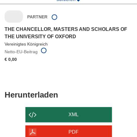
PARTNER
THE CHANCELLOR, MASTERS AND SCHOLARS OF
THE UNIVERSITY OF OXFORD
Vereinigtes Königreich
Netto-EU-Beitrag
€ 0,00
Den
Herunterladen
Inhalt
der
XML
Seite
herunterladen
PDF