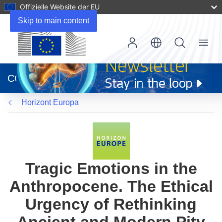
Offizielle Website der EU
Skip to main content
Menu
(öffnet
in
CORDIS
neuem
Fenster)
Horizont Europa
Tragic Emotions in the
Anthropocene. The Ethical
Urgency of Rethinking