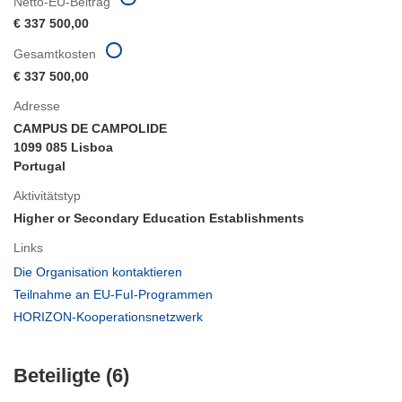
Netto-EU-Beitrag
€ 337 500,00
Gesamtkosten
€ 337 500,00
Adresse
CAMPUS DE CAMPOLIDE
1099 085 Lisboa
Portugal
Aktivitätstyp
Higher or Secondary Education Establishments
Links
(öffnet
Die Organisation kontaktieren
in
(öffnet
Teilnahme an EU-FuI-Programmen
neuem
in
(öffnet
HORIZON-Kooperationsnetzwerk
Fenster)
neuem
in
Fenster)
neuem
Beteiligte (6)
Fenster)