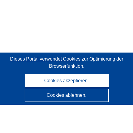
Dieses Portal verwendet Cookies
zur Optimierung der
Browserfunktion.
Cookies akzeptieren.
Cookies ablehnen.
CORDIS - Forschungsergebnisse der EU
Diese Website wird vom
Amt für Veröffentlichungen der
Europäischen Union
verwaltet.