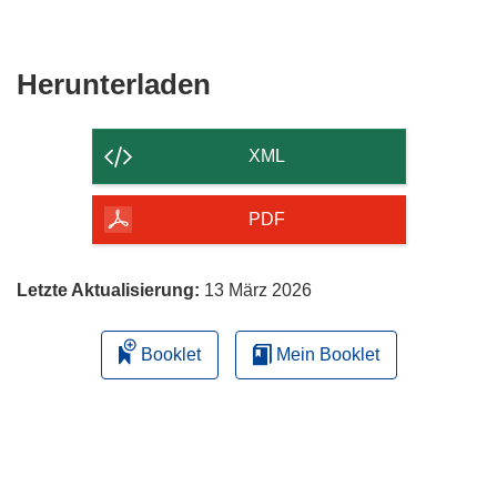
Den
Herunterladen
Inhalt
der
XML
Seite
herunterladen
PDF
Letzte Aktualisierung:
13 März 2026
Booklet
Mein Booklet