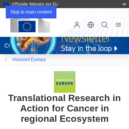
Offizielle Website der EU
Skip to main content
Menu
(öffnet
in
CORDIS
neuem
Fenster)
Horizont Europa
Translational Research in
Action for Cancer in
regional Ecosystem