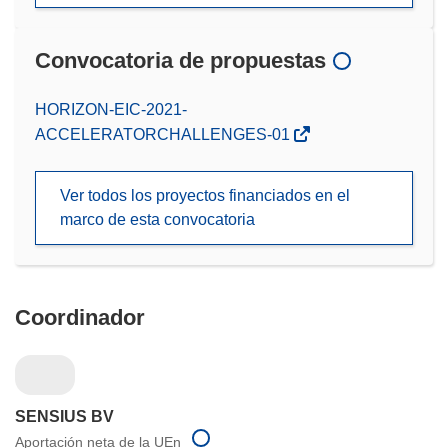
Convocatoria de propuestas
(se
HORIZON-EIC-2021-
abrirá
ACCELERATORCHALLENGES-01
en
una
Ver todos los proyectos financiados en el
nueva
marco de esta convocatoria
ventana)
Coordinador
SENSIUS BV
Aportación neta de la UEn