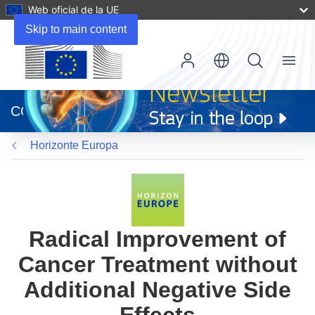
Web oficial de la UE
Skip to main content
Menu
(se
abrirá
CORDIS
en
una
Horizonte Europa
nueva
ventana)
Radical Improvement of
Cancer Treatment without
Additional Negative Side