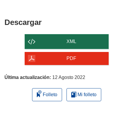
nueva
una
en
ventana)
nueva
una
ventana)
nueva
Descargar
Descargar
ventana)
el
contenido
XML
de
la
PDF
página
Última actualización:
12 Agosto 2022
Folleto
Mi folleto