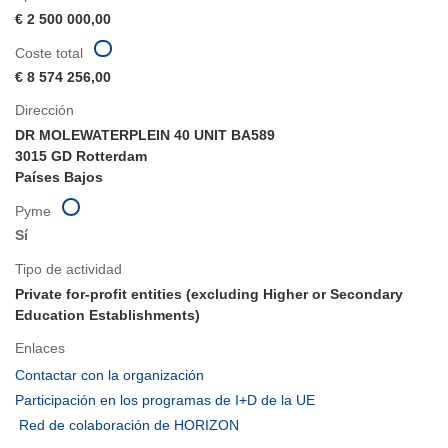
€ 2 500 000,00
Coste total
€ 8 574 256,00
Dirección
DR MOLEWATERPLEIN 40 UNIT BA589
3015 GD Rotterdam
Países Bajos
Pyme
Sí
Tipo de actividad
Private for-profit entities (excluding Higher or Secondary
Education Establishments)
Enlaces
(se
Contactar con la organización
abrirá
(se
Participación en los programas de I+D de la UE
en
abrirá
(se
Red de colaboración de HORIZON
una
en
abrirá