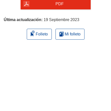
la
PDF
página
Última actualización:
19 Septiembre 2023
Folleto
Mi folleto