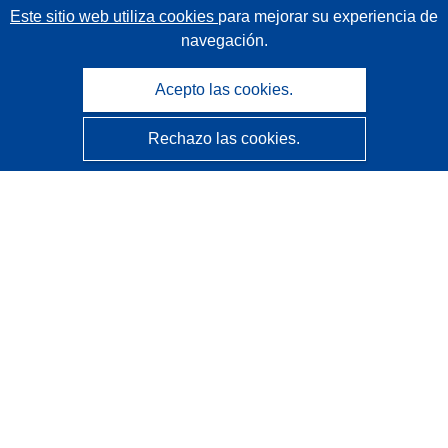
Este sitio web utiliza cookies
para mejorar su experiencia de
navegación.
Acepto las cookies.
Rechazo las cookies.
CORDIS - Resultados de investigaciones de la UE
La
Oficina de Publicaciones de la Unión Europea
gestiona este sitio web.
Accesibilidad
Clasificación semiautomática de proyectos - Declaración
de explicabilidad
Póngase en contacto