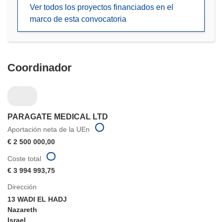
Ver todos los proyectos financiados en el
una
marco de esta convocatoria
nueva
ventana)
Coordinador
PARAGATE MEDICAL LTD
Aportación neta de la UEn
€ 2 500 000,00
Coste total
€ 3 994 993,75
Dirección
13 WADI EL HADJ
Nazareth
Israel