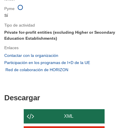
Pyme
Sí
Tipo de actividad
Private for-profit entities (excluding Higher or Secondary
Education Establishments)
Enlaces
(se
Contactar con la organización
abrirá
(se
Participación en los programas de I+D de la UE
en
abrirá
(se
Red de colaboración de HORIZON
una
en
abrirá
nueva
una
en
ventana)
nueva
una
ventana)
nueva
Descargar
Descargar
ventana)
el
contenido
XML
de