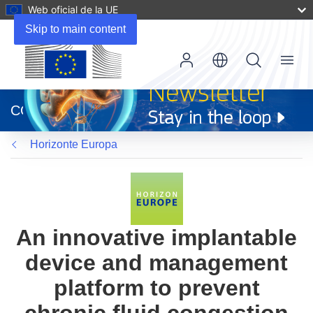
Web oficial de la UE
Skip to main content
Menu
(se
abrirá
CORDIS
en
una
Horizonte Europa
nueva
ventana)
An innovative implantable
device and management
platform to prevent