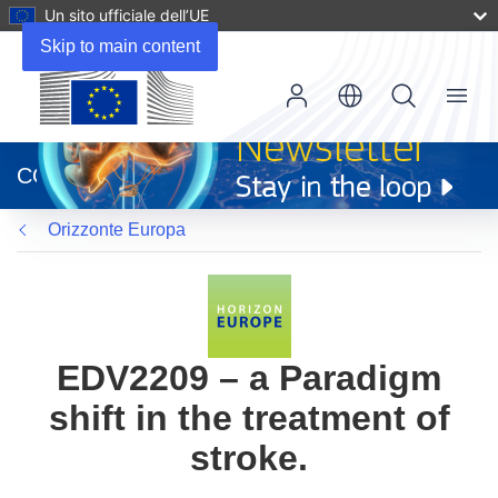
Un sito ufficiale dell’UE
Skip to main content
Menu
(si
apre
CORDIS
in
una
Orizzonte Europa
nuova
finestra)
EDV2209 – a Paradigm
shift in the treatment of
stroke.