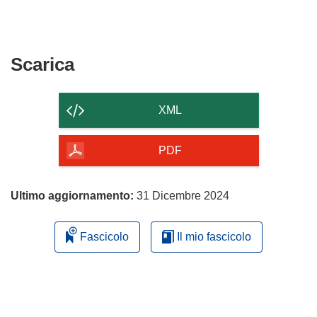
Scarica
Scarica
il
contenuto
XML
della
pagina
PDF
Ultimo aggiornamento:
31 Dicembre 2024
Fascicolo
Il mio fascicolo