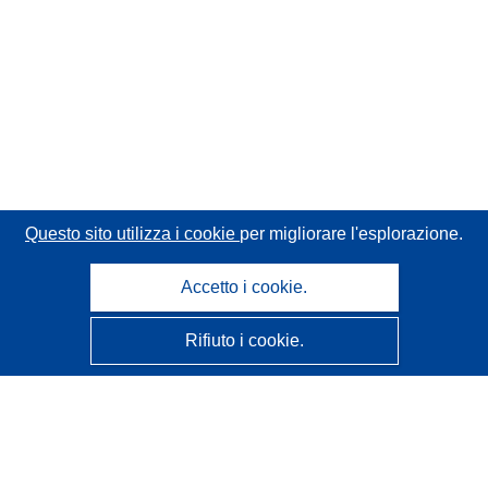
Questo sito utilizza i cookie
per migliorare l'esplorazione.
Accetto i cookie.
Rifiuto i cookie.
CORDIS - Risultati della ricerca dell’UE
Questo sito web è gestito dall'
Ufficio delle pubblicazioni
dell'Unione europea