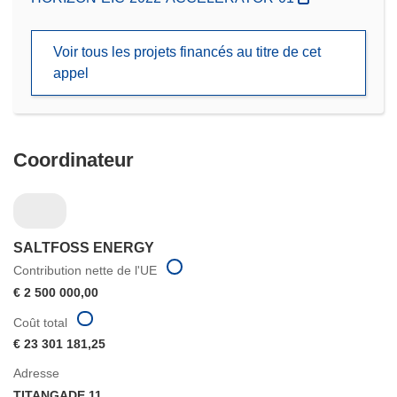
dans
une
Voir tous les projets financés au titre de cet
nouvelle
appel
fenêtre)
Coordinateur
SALTFOSS ENERGY
Contribution nette de l'UE
€ 2 500 000,00
Coût total
€ 23 301 181,25
Adresse
TITANGADE 11