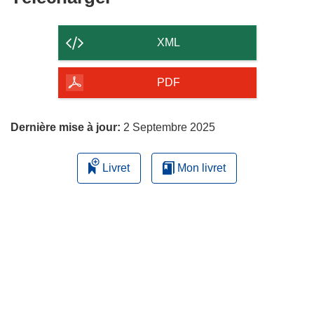
le
contenu
XML
de
la
PDF
page
Dernière mise à jour:
2 Septembre 2025
Livret
Mon livret