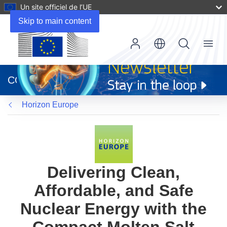
Un site officiel de l’UE
Skip to main content
Menu
(s’ouvre
dans
CORDIS
une
nouvelle
Horizon Europe
fenêtre)
Delivering Clean,
Affordable, and Safe
Nuclear Energy with the