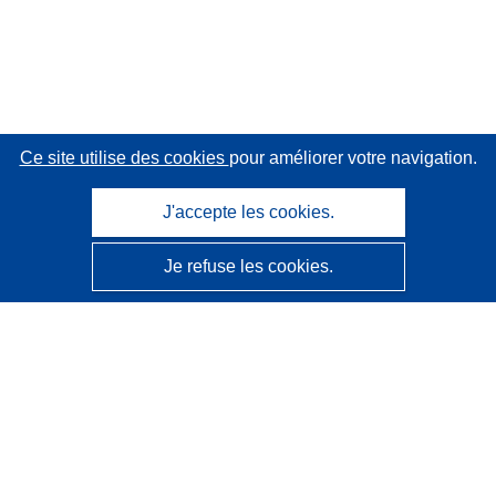
Ce site utilise des cookies
pour améliorer votre navigation.
J'accepte les cookies.
Je refuse les cookies.
CORDIS - Résultats de la recherche de l’UE
Ce site web est géré par l'
Office des publications de
l’Union européenne
Accessibilité
Classification semi-automatique des projets - Avis sur