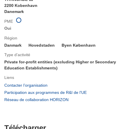
2200 Kobenhavn
Danemark
PME
Oui
Région
Danmark
Hovedstaden
Byen København
Type d’activité
Private for-profit entities (excluding Higher or Secondary
Education Establishments)
Liens
(s’ouvre
Contacter l’organisation
dans
(s’ouvre
Participation aux programmes de R&I de l'UE
une
dans
(s’ouvre
Réseau de collaboration HORIZON
nouvelle
une
dans
fenêtre)
nouvelle
une
fenêtre)
nouvelle
fenêtre)
Télécharger
Télécharger