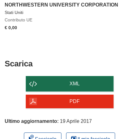
NORTHWESTERN UNIVERSITY CORPORATION
Stati Uniti
Contributo UE
€ 0,00
Scarica
Scarica
il
contenuto
XML
della
pagina
PDF
Ultimo aggiornamento:
19 Aprile 2017