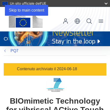
Un sito ufficiale dell’UE
Skip to main content
Menu
(si
apre
CORDIS
in
una
PQ7
nuova
finestra)
Contenuto archiviato il 2024-06-18
BIOmimetic Technology
for vibrissal ACtive Touch