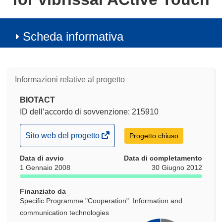
Scheda informativa
Informazioni relative al progetto
BIOTACT
ID dell’accordo di sovvenzione: 215910
(si
Sito web del progetto
Progetto chiuso
apre
Data di avvio
in
Data di completamento
1 Gennaio 2008
30 Giugno 2012
una
nuova
Finanziato da
finestra)
Specific Programme "Cooperation": Information and
communication technologies