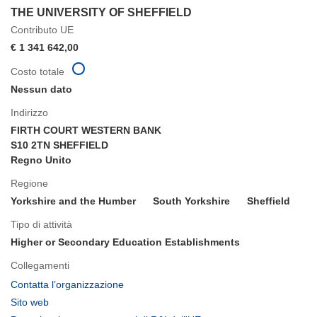
THE UNIVERSITY OF SHEFFIELD
Contributo UE
€ 1 341 642,00
Costo totale
Nessun dato
Indirizzo
FIRTH COURT WESTERN BANK
S10 2TN SHEFFIELD
Regno Unito
Regione
Yorkshire and the Humber
South Yorkshire
Sheffield
Tipo di attività
Higher or Secondary Education Establishments
Collegamenti
(si
Contatta l’organizzazione
apre
(si
Sito web
in
apre