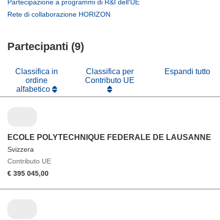
(si
Partecipazione a programmi di R&I dell'UE
una
in
apre
(si
Rete di collaborazione HORIZON
nuova
una
in
apre
finestra)
nuova
una
in
finestra)
nuova
Partecipanti (9)
una
finestra)
nuova
finestra)
Classifica in
Classifica per
Espandi tutto
ordine
Contributo UE
alfabetico
ECOLE POLYTECHNIQUE FEDERALE DE LAUSANNE
Svizzera
Contributo UE
€ 395 045,00