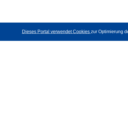
Dieses Portal verwendet Cookies
zur Optimierung d
CORDIS - Forschungsergebnisse der EU
Diese Website wird vom
Amt für Veröffentlichungen der
Europäischen Union
verwaltet.
Barrierefreiheit
Halbautomatische Projektklassifizierung - Hinweis zur
Erklärbarkeit