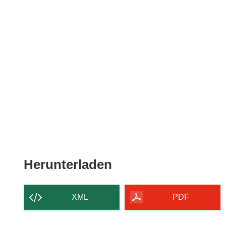
Den
Herunterladen
Inhalt
der
XML
PDF
Seite