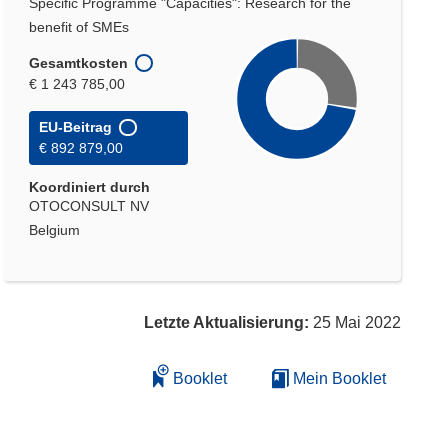
Specific Programme "Capacities": Research for the
benefit of SMEs
Gesamtkosten
€ 1 243 785,00
EU-Beitrag
€ 892 879,00
Koordiniert durch
OTOCONSULT NV
Belgium
Letzte Aktualisierung:
25 Mai 2022
Booklet
Mein Booklet