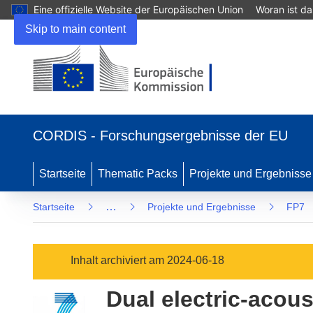
Eine offizielle Website der Europäischen Union
Woran ist d
Skip to main content
(öffnet
in
CORDIS - Forschungsergebnisse der EU
neuem
Fenster)
Startseite
Thematic Packs
Projekte und Ergebnisse
…
Startseite
Projekte und Ergebnisse
FP7
Inhalt archiviert am 2024-06-18
Dual electric-acous