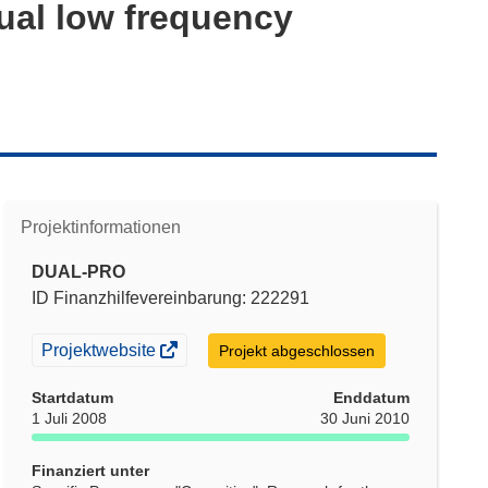
dual low frequency
Projektinformationen
DUAL-PRO
ID Finanzhilfevereinbarung: 222291
(öffnet
Projektwebsite
Projekt abgeschlossen
in
neuem
Startdatum
Enddatum
Fenster)
1 Juli 2008
30 Juni 2010
Finanziert unter