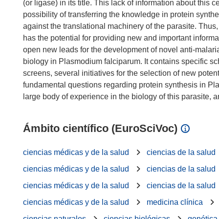
(or ligase) in its title. This lack of information about th
possibility of transferring the knowledge in protein synth
against the translational machinery of the parasite. Thu
has the potential for providing new and important informat
open new leads for the development of novel anti-malaria
biology in Plasmodium falciparum. It contains specific 
screens, several initiatives for the selection of new pote
fundamental questions regarding protein synthesis in P
Ámbito científico (EuroSciVoc)
ciencias médicas y de la salud
ciencias de la salud
ciencias médicas y de la salud
ciencias de la salud
ciencias médicas y de la salud
ciencias de la salud
ciencias médicas y de la salud
medicina clínica
ciencias naturales
ciencias biológicas
genética