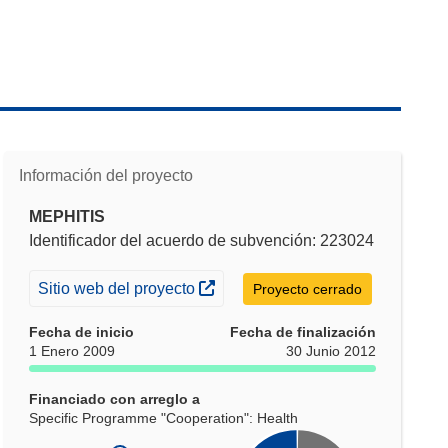
Información del proyecto
MEPHITIS
Identificador del acuerdo de subvención: 223024
(se abrirá en una nueva ventana)
Sitio web del proyecto
Proyecto cerrado
Fecha de inicio
Fecha de finalización
1 Enero 2009
30 Junio 2012
Financiado con arreglo a
Specific Programme "Cooperation": Health