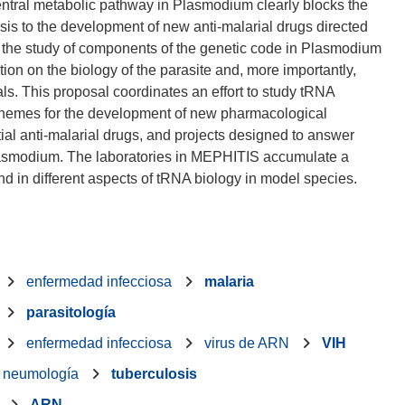
is central metabolic pathway in Plasmodium clearly blocks the
esis to the development of new anti-malarial drugs directed
s, the study of components of the genetic code in Plasmodium
ion on the biology of the parasite and, more importantly,
ls. This proposal coordinates an effort to study tRNA
schemes for the development of new pharmacological
ntial anti-malarial drugs, and projects designed to answer
lasmodium. The laboratories in MEPHITIS accumulate a
enfermedad infecciosa
malaria
parasitología
enfermedad infecciosa
virus de ARN
VIH
neumología
tuberculosis
ARN