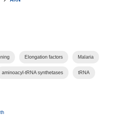
ening
Elongation factors
Malaria
aminoacyl-tRNA synthetases
tRNA
th