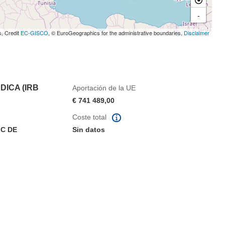
-
s, Credit
EC-GISCO
, © EuroGeographics for the administrative boundaries,
Disclaimer
DICA (IRB
Aportación de la UE
€ 741 489,00
Coste total
IC DE
Sin datos