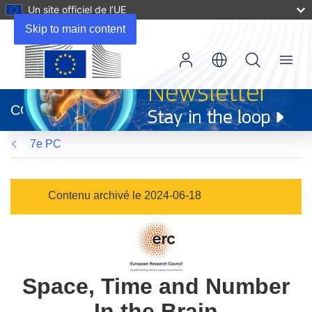
Un site officiel de l’UE
Skip to main content
Menu
(s’ouvre
dans
CORDIS
une
nouvelle
7e PC
fenêtre)
Contenu archivé le 2024-06-18
Space, Time and Number
In the Brain