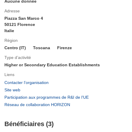
Aucune donnée
Adresse
Piazza San Marco 4
50121 Florence
Italie
Région
Centro (IT)
Toscana
Firenze
Type d’activité
Higher or Secondary Education Establishments
Liens
(s’ouvre
Contacter l’organisation
dans
(s’ouvre
Site web
une
dans
(s’ouvre
Participation aux programmes de R&I de l'UE
nouvelle
une
dans
(s’ouvre
Réseau de collaboration HORIZON
fenêtre)
nouvelle
une
dans
fenêtre)
nouvelle
une
fenêtre)
Bénéficiaires (3)
nouvelle
fenêtre)