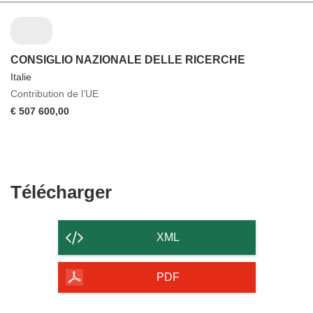
CONSIGLIO NAZIONALE DELLE RICERCHE
Italie
Contribution de l’UE
€ 507 600,00
Télécharger
Télécharger
le
contenu
XML
de
la
PDF
page