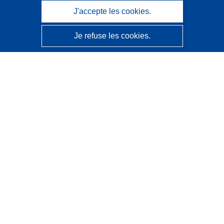
J'accepte les cookies.
Je refuse les cookies.
CORDIS - Résultats de la recherche de l’UE
Ce site web est géré par l'
Office des publications de
l’Union européenne
Accessibilité
Classification semi-automatique des projets - Avis sur
l’explicabilité
Contactez nous
Contacter notre Help Desk
Foire aux questions
(et leurs réponses)