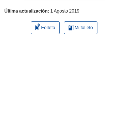
página
Última actualización:
1 Agosto 2019
Folleto
Mi folleto