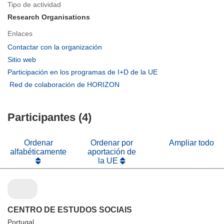
Tipo de actividad
Research Organisations
Enlaces
(se
Contactar con la organización
abrirá
(se
Sitio web
en
abrirá
(se
Participación en los programas de I+D de la UE
una
en
abrirá
(se
Red de colaboración de HORIZON
nueva
una
en
abrirá
ventana)
nueva
una
en
ventana)
nueva
Participantes (4)
una
ventana)
nueva
ventana)
Ordenar
Ordenar por
Ampliar todo
alfabéticamente
aportación de
la UE
CENTRO DE ESTUDOS SOCIAIS
Portugal