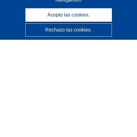
Acepto las cookies.
Rechazo las cookies.
CORDIS - Resultados de investigaciones de la UE
La
Oficina de Publicaciones de la Unión Europea
gestiona este sitio web.
Accesibilidad
Clasificación semiautomática de proyectos - Declaración
de explicabilidad
Póngase en contacto
Contacto con Help Desk