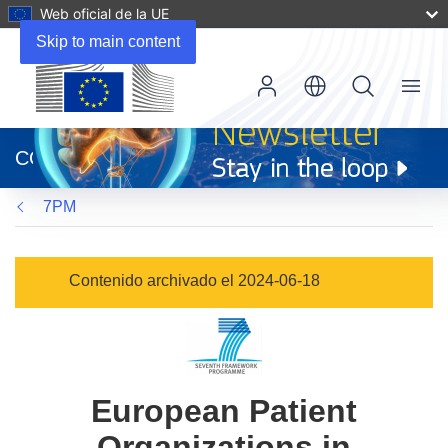
Web oficial de la UE
Skip to main content
Menu
(se
abrirá
CORDIS
en
una
7PM
nueva
ventana)
Contenido archivado el 2024-06-18
European Patient
Organizations in