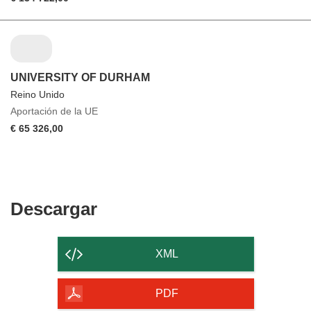
UNIVERSITY OF DURHAM
Reino Unido
Aportación de la UE
€ 65 326,00
Descargar
Descargar
el
contenido
XML
de
la
PDF