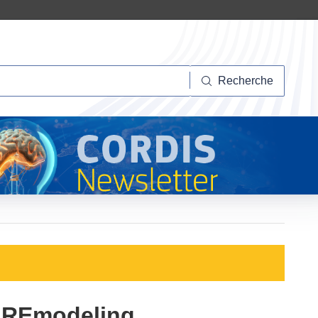
herche
Recherche
 REmodeling