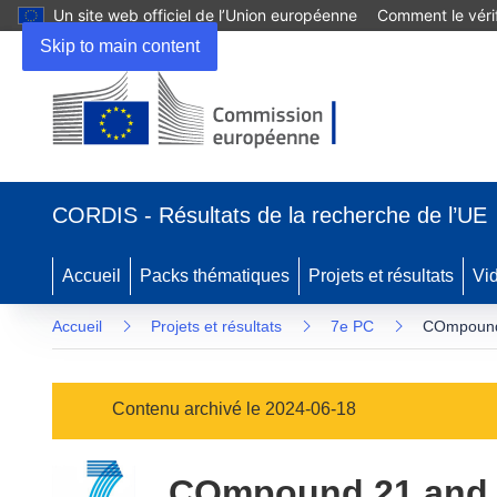
Un site web officiel de l’Union européenne
Comment le vérif
Skip to main content
(s’ouvre
dans
CORDIS - Résultats de la recherche de l’UE
une
nouvelle
fenêtre)
Accueil
Packs thématiques
Projets et résultats
Vi
Accueil
Projets et résultats
7e PC
COmpound 
Contenu archivé le 2024-06-18
COmpound 21 and M