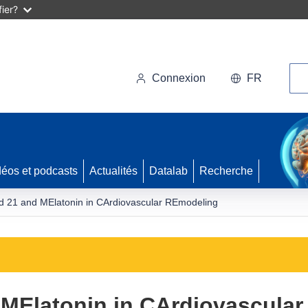
ier?
Rec
Connexion
FR
déos et podcasts
Actualités
Datalab
Recherche
21 and MElatonin in CArdiovascular REmodeling
Elatonin in CArdiovascular