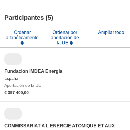
nueva
una
en
abrirá
ventana)
nueva
una
en
ventana)
nueva
Participantes (5)
una
ventana)
nueva
ventana)
Ordenar
Ordenar por
Ampliar todo
alfabéticamente
aportación de
la UE
Fundacion IMDEA Energia
España
Aportación de la UE
€ 397 400,00
COMMISSARIAT A L ENERGIE ATOMIQUE ET AUX