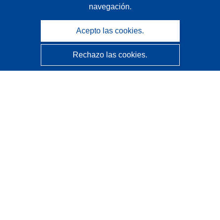
navegación.
Acepto las cookies.
Rechazo las cookies.
CORDIS - Resultados de investigaciones de la UE
La
Oficina de Publicaciones de la Unión Europea
gestiona este sitio web.
Accesibilidad
Clasificación semiautomática de proyectos - Declaración
de explicabilidad
Póngase en contacto
Contacto con Help Desk