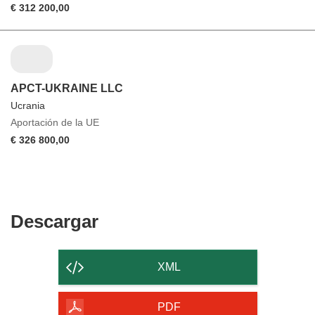
€ 312 200,00
APCT-UKRAINE LLC
Ucrania
Aportación de la UE
€ 326 800,00
Descargar
Descargar
el
contenido
XML
de
la
PDF