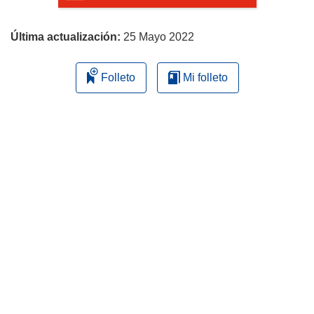
página
Última actualización:
25 Mayo 2022
Folleto
Mi folleto