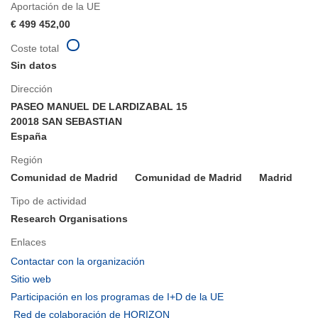
Aportación de la UE
€ 499 452,00
Coste total
Sin datos
Dirección
PASEO MANUEL DE LARDIZABAL 15
20018 SAN SEBASTIAN
España
Región
Comunidad de Madrid
Comunidad de Madrid
Madrid
Tipo de actividad
Research Organisations
Enlaces
(se
Contactar con la organización
abrirá
(se
Sitio web
en
abrirá
(se
Participación en los programas de I+D de la UE
una
en
abrirá
(se
Red de colaboración de HORIZON