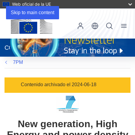
Web oficial de la UE
Skip to main content
Menu
(se
abrirá
CORDIS
en
una
7PM
nueva
ventana)
Contenido archivado el 2024-06-18
New generation, High
Energy and power density